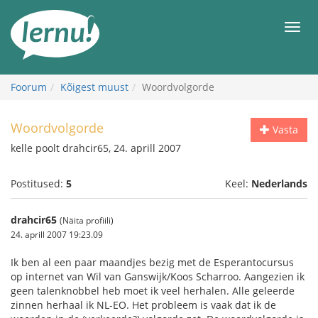
Sisu
juurde
Men
Foorum
Kõigest muust
Woordvolgorde
Woordvolgorde
Vasta
kelle poolt drahcir65, 24. aprill 2007
Postitused:
5
Keel:
Nederlands
drahcir65
(Näita profiili)
24. aprill 2007 19:23.09
Ik ben al een paar maandjes bezig met de Esperantocursus
op internet van Wil van Ganswijk/Koos Scharroo. Aangezien ik
geen talenknobbel heb moet ik veel herhalen. Alle geleerde
zinnen herhaal ik NL-EO. Het probleem is vaak dat ik de