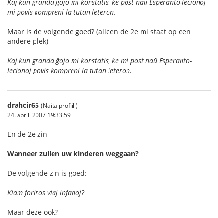
Kaj kun granda ĝojo mi konstatis, ke post naŭ Esperanto-lecionoj
mi povis kompreni la tutan leteron.
Maar is de volgende goed? (alleen de 2e mi staat op een
andere plek)
Kaj kun granda ĝojo mi konstatis, ke mi post naŭ Esperanto-
lecionoj povis kompreni la tutan leteron.
drahcir65
(Näita profiili)
24. aprill 2007 19:33.59
En de 2e zin
Wanneer zullen uw kinderen weggaan?
De volgende zin is goed:
Kiam foriros viaj infanoj?
Maar deze ook?