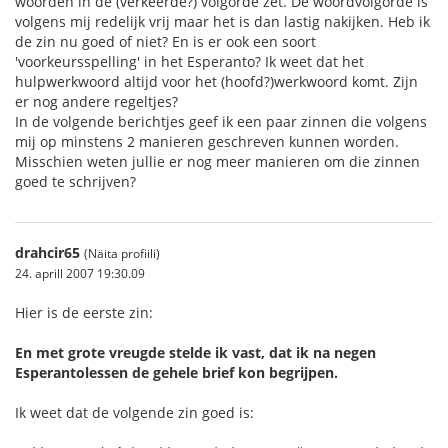
woorden in de (verkeerde?) volgorde zet. De woordvolgorde is
volgens mij redelijk vrij maar het is dan lastig nakijken. Heb ik
de zin nu goed of niet? En is er ook een soort
'voorkeursspelling' in het Esperanto? Ik weet dat het
hulpwerkwoord altijd voor het (hoofd?)werkwoord komt. Zijn
er nog andere regeltjes?
In de volgende berichtjes geef ik een paar zinnen die volgens
mij op minstens 2 manieren geschreven kunnen worden.
Misschien weten jullie er nog meer manieren om die zinnen
goed te schrijven?
drahcir65
(Näita profiili)
24. aprill 2007 19:30.09
Hier is de eerste zin:
En met grote vreugde stelde ik vast, dat ik na negen
Esperantolessen de gehele brief kon begrijpen.
Ik weet dat de volgende zin goed is: