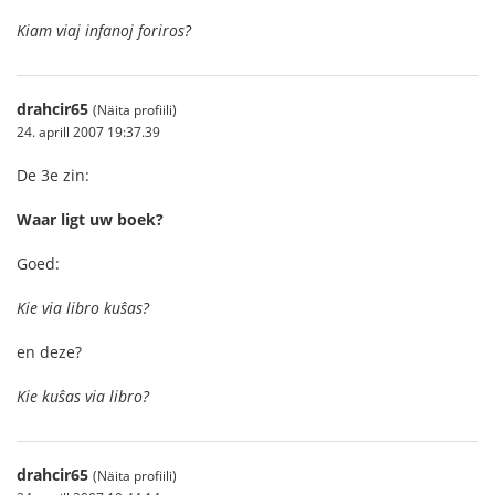
Kiam viaj infanoj foriros?
drahcir65
(Näita profiili)
24. aprill 2007 19:37.39
De 3e zin:
Waar ligt uw boek?
Goed:
Kie via libro kuŝas?
en deze?
Kie kuŝas via libro?
drahcir65
(Näita profiili)