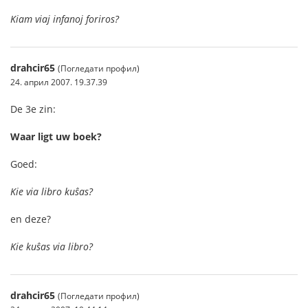
Kiam viaj infanoj foriros?
drahcir65
(Погледати профил)
24. април 2007. 19.37.39
De 3e zin:
Waar ligt uw boek?
Goed:
Kie via libro kuŝas?
en deze?
Kie kuŝas via libro?
drahcir65
(Погледати профил)