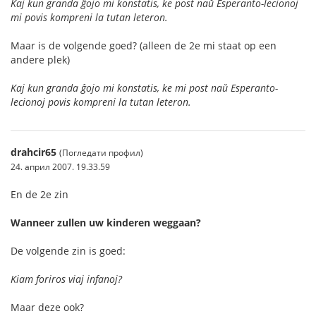
Kaj kun granda ĝojo mi konstatis, ke post naŭ Esperanto-lecionoj
mi povis kompreni la tutan leteron.
Maar is de volgende goed? (alleen de 2e mi staat op een
andere plek)
Kaj kun granda ĝojo mi konstatis, ke mi post naŭ Esperanto-
lecionoj povis kompreni la tutan leteron.
drahcir65
(Погледати профил)
24. април 2007. 19.33.59
En de 2e zin
Wanneer zullen uw kinderen weggaan?
De volgende zin is goed:
Kiam foriros viaj infanoj?
Maar deze ook?