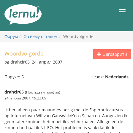
У
садржају
Мен
Форум
О свему осталом
Woordvolgorde
Woordvolgorde
Одговорити
од drahcir65, 24. април 2007.
Поруке:
5
Језик:
Nederlands
drahcir65
(Погледати профил)
24. април 2007. 19.23.09
Ik ben al een paar maandjes bezig met de Esperantocursus
op internet van Wil van Ganswijk/Koos Scharroo. Aangezien ik
geen talenknobbel heb moet ik veel herhalen. Alle geleerde
zinnen herhaal ik NL-EO. Het probleem is vaak dat ik de