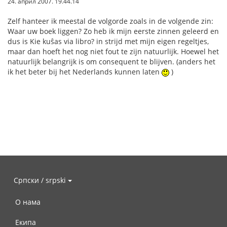
24. април 2007. 19.44.14
Zelf hanteer ik meestal de volgorde zoals in de volgende zin:
Waar uw boek liggen? Zo heb ik mijn eerste zinnen geleerd en
dus is Kie kuŝas via libro? in strijd met mijn eigen regeltjes,
maar dan hoeft het nog niet fout te zijn natuurlijk. Hoewel het
natuurlijk belangrijk is om consequent te blijven. (anders het
ik het beter bij het Nederlands kunnen laten
)
Српски / srpski
О нама
Екипа