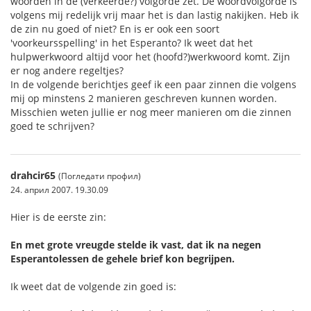
woorden in de (verkeerde?) volgorde zet. De woordvolgorde is
volgens mij redelijk vrij maar het is dan lastig nakijken. Heb ik
de zin nu goed of niet? En is er ook een soort
'voorkeursspelling' in het Esperanto? Ik weet dat het
hulpwerkwoord altijd voor het (hoofd?)werkwoord komt. Zijn
er nog andere regeltjes?
In de volgende berichtjes geef ik een paar zinnen die volgens
mij op minstens 2 manieren geschreven kunnen worden.
Misschien weten jullie er nog meer manieren om die zinnen
goed te schrijven?
drahcir65
(Погледати профил)
24. април 2007. 19.30.09
Hier is de eerste zin:
En met grote vreugde stelde ik vast, dat ik na negen
Esperantolessen de gehele brief kon begrijpen.
Ik weet dat de volgende zin goed is: