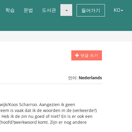
학습
문법
도서관
KO
들어가기
댓글 쓰기
언어:
Nederlands
wijk/Koos Scharroo. Aangezien ik geen
leem is vaak dat ik de woorden in de (verkeerde?)
. Heb ik de zin nu goed of niet? En is er ook een
t (hoofd?)werkwoord komt. Zijn er nog andere