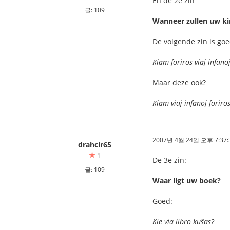
En de 2e zin
글: 109
Wanneer zullen uw k
De volgende zin is goe
Kiam foriros viaj infano
Maar deze ook?
Kiam viaj infanoj foriro
2007년 4월 24일 오후 7:37:
drahcir65
1
De 3e zin:
글: 109
Waar ligt uw boek?
Goed:
Kie via libro kuŝas?