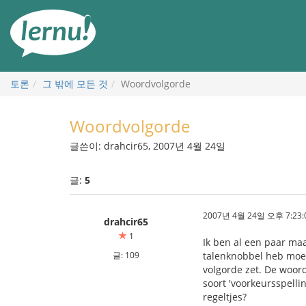
본
문
으
로
토론
그 밖에 모든 것
Woordvolgorde
Woordvolgorde
글쓴이: drahcir65, 2007년 4월 24일
글:
5
2007년 4월 24일 오후 7:23:
drahcir65
1
Ik ben al een paar ma
글: 109
talenknobbel heb moet 
volgorde zet. De woordv
soort 'voorkeursspelli
regeltjes?