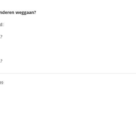
inderen weggaan?
d:
j?
s?
39