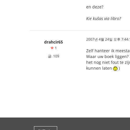
en deze?
Kie kuŝas via libro?
2007년 4월 24일 오후 7:44:
drahcir65
1
Zelf hanteer ik meesta
글: 109
Waar uw boek liggen? Z
het nog niet fout te zi
kunnen laten
)