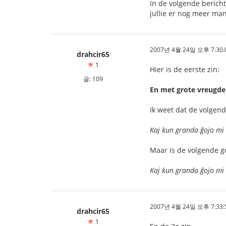
In de volgende berich
jullie er nog meer ma
2007년 4월 24일 오후 7:30:
drahcir65
1
Hier is de eerste zin:
글: 109
En met grote vreugde 
Ik weet dat de volgend
Kaj kun granda ĝojo mi 
Maar is de volgende go
Kaj kun granda ĝojo mi 
2007년 4월 24일 오후 7:33:
drahcir65
1