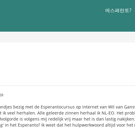
에스페란토?
09
andjes bezig met de Esperantocursus op internet van Wil van Gans
ik veel herhalen. Alle geleerde zinnen herhaal ik NL-EO. Het prob
olgorde is volgens mij redelijk vrij maar het is dan lastig nakijken
ng' in het Esperanto? Ik weet dat het hulpwerkwoord altijd voor he