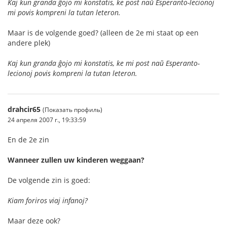
Kaj kun granda ĝojo mi konstatis, ke post naŭ Esperanto-lecionoj
mi povis kompreni la tutan leteron.
Maar is de volgende goed? (alleen de 2e mi staat op een
andere plek)
Kaj kun granda ĝojo mi konstatis, ke mi post naŭ Esperanto-
lecionoj povis kompreni la tutan leteron.
drahcir65
(Показать профиль)
24 апреля 2007 г., 19:33:59
En de 2e zin
Wanneer zullen uw kinderen weggaan?
De volgende zin is goed:
Kiam foriros viaj infanoj?
Maar deze ook?