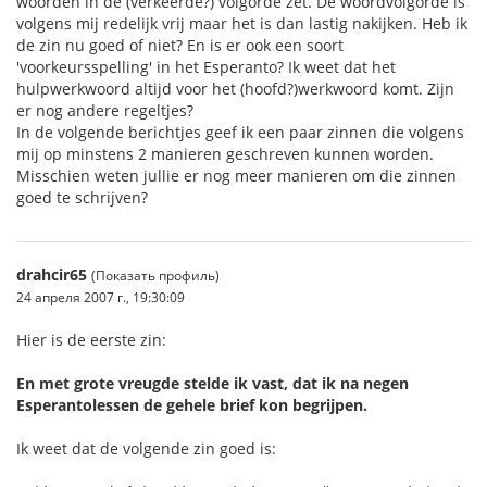
woorden in de (verkeerde?) volgorde zet. De woordvolgorde is
volgens mij redelijk vrij maar het is dan lastig nakijken. Heb ik
de zin nu goed of niet? En is er ook een soort
'voorkeursspelling' in het Esperanto? Ik weet dat het
hulpwerkwoord altijd voor het (hoofd?)werkwoord komt. Zijn
er nog andere regeltjes?
In de volgende berichtjes geef ik een paar zinnen die volgens
mij op minstens 2 manieren geschreven kunnen worden.
Misschien weten jullie er nog meer manieren om die zinnen
goed te schrijven?
drahcir65
(Показать профиль)
24 апреля 2007 г., 19:30:09
Hier is de eerste zin:
En met grote vreugde stelde ik vast, dat ik na negen
Esperantolessen de gehele brief kon begrijpen.
Ik weet dat de volgende zin goed is: