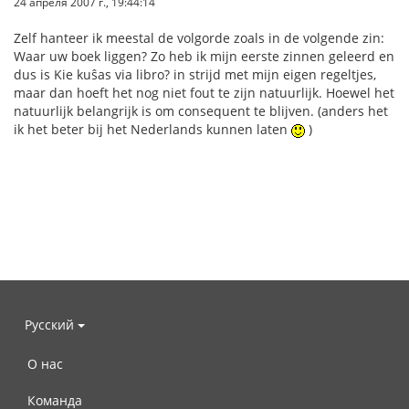
24 апреля 2007 г., 19:44:14
Zelf hanteer ik meestal de volgorde zoals in de volgende zin:
Waar uw boek liggen? Zo heb ik mijn eerste zinnen geleerd en
dus is Kie kuŝas via libro? in strijd met mijn eigen regeltjes,
maar dan hoeft het nog niet fout te zijn natuurlijk. Hoewel het
natuurlijk belangrijk is om consequent te blijven. (anders het
ik het beter bij het Nederlands kunnen laten
)
Русский
О нас
Команда