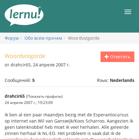
К
содержанию
Мен
Форум
Обо всём прочем
Woordvolgorde
Woordvolgorde
Ответить
от drahcir65, 24 апреля 2007 г.
Сообщений:
5
Язык:
Nederlands
drahcir65
(Показать профиль)
24 апреля 2007 г., 19:23:09
Ik ben al een paar maandjes bezig met de Esperantocursus
op internet van Wil van Ganswijk/Koos Scharroo. Aangezien ik
geen talenknobbel heb moet ik veel herhalen. Alle geleerde
zinnen herhaal ik NL-EO. Het probleem is vaak dat ik de