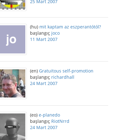
25 Mart 2007
(hu)
mit kaptam az eszperantótól?
başlangıç
joco
11 Mart 2007
(en)
Gratuitous self-promotion
başlangıç
richardhall
24 Mart 2007
(eo)
e-planedo
başlangıç
RiotNrrd
24 Mart 2007