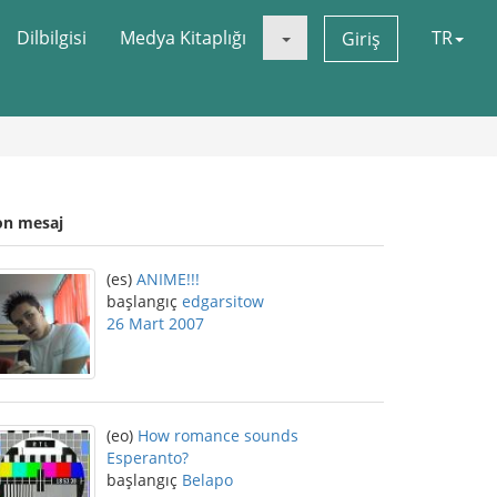
Dilbilgisi
Medya Kitaplığı
TR
Giriş
on mesaj
(es)
ANIME!!!
başlangıç
edgarsitow
26 Mart 2007
(eo)
How romance sounds
Esperanto?
başlangıç
Belapo