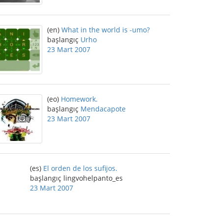
(en)
What in the world is -umo?
başlangıç
Urho
23 Mart 2007
(eo)
Homework.
başlangıç
Mendacapote
23 Mart 2007
(es)
El orden de los sufijos.
başlangıç lingvohelpanto_es
23 Mart 2007