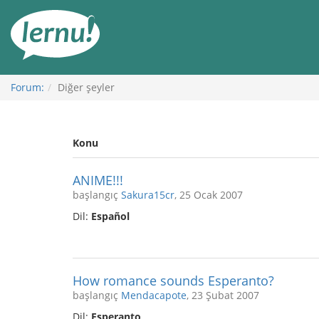
İçerik
Görüntüleme
Forum:
Diğer şeyler
Konu
ANIME!!!
başlangıç
Sakura15cr
, 25 Ocak 2007
Dil:
Español
How romance sounds Esperanto?
başlangıç
Mendacapote
, 23 Şubat 2007
Dil:
Esperanto