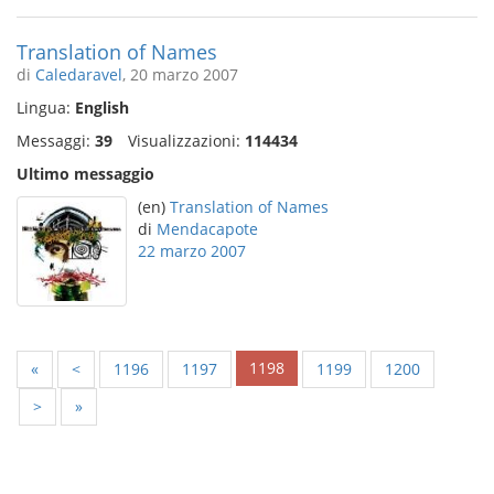
Translation of Names
di
Caledaravel
, 20 marzo 2007
Lingua:
English
Messaggi:
39
Visualizzazioni:
114434
Ultimo messaggio
(en)
Translation of Names
di
Mendacapote
22 marzo 2007
1198
«
<
1196
1197
1199
1200
>
»