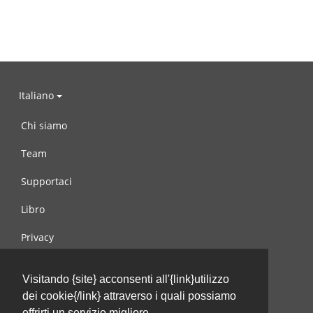
Italiano
Chi siamo
Team
Supportaci
Libro
Privacy
Condizioni d’uso
Visitando {site} acconsenti all'{link}utilizzo
Contattaci
dei cookie{/link} attraverso i quali possiamo
offrirti un servizio migliore.