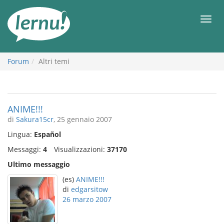
Vai
all’indice
Men
Forum
Altri temi
ANIME!!!
di
Sakura15cr
, 25 gennaio 2007
Lingua:
Español
Messaggi:
4
Visualizzazioni:
37170
Ultimo messaggio
(es)
ANIME!!!
di
edgarsitow
26 marzo 2007