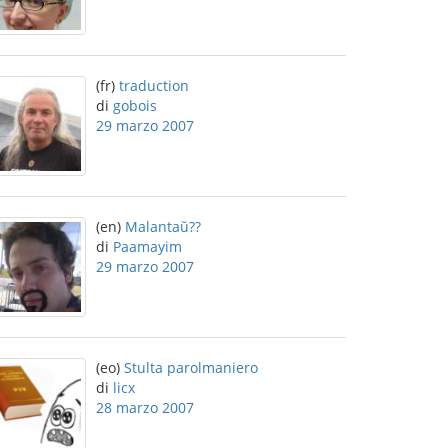
(fr)
traduction
di
gobois
29 marzo 2007
(en)
Malantaŭ??
di
Paamayim
29 marzo 2007
(eo)
Stulta parolmaniero
di
licx
28 marzo 2007