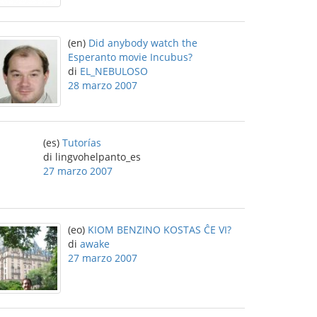
(en)
Did anybody watch the
Esperanto movie Incubus?
di
EL_NEBULOSO
28 marzo 2007
(es)
Tutorías
di lingvohelpanto_es
27 marzo 2007
(eo)
KIOM BENZINO KOSTAS ĈE VI?
di
awake
27 marzo 2007