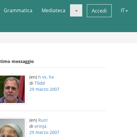
Grammatica
Mediateca
IT
Accedi
ltimo messaggio
(en)
h vs. hx
di
T0dd
29 marzo 2007
(en)
Run!
di
erinja
29 marzo 2007