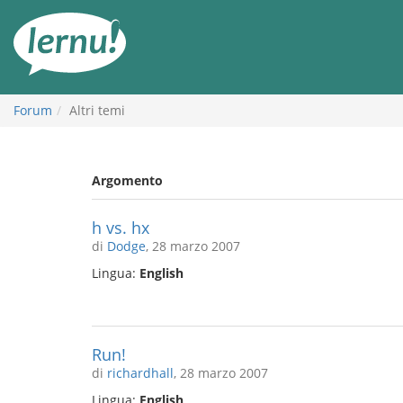
Vai
all’indice
Forum
Altri temi
Argomento
h vs. hx
di
Dodge
, 28 marzo 2007
Lingua:
English
Run!
di
richardhall
, 28 marzo 2007
Lingua:
English