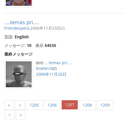
....temas pri....
friendespera
,2006年11月23日の
言語:
English
メッセージ:
10
表示
54535
最終メッセージ
(en)
....temas pri....
RiotNrrd
の
2006年11月26日
1207
«
<
1205
1206
1208
1209
>
»