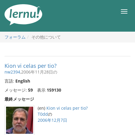
目
次
メ
へ
ニ
ュ
ー
フォーラム
その他について
Kion vi celas per tio?
nw2394
,2006年11月28日の
言語:
English
メッセージ:
59
表示
159130
最終メッセージ
(en)
Kion vi celas per tio?
T0dd
の
2006年12月7日