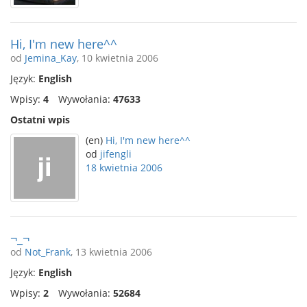
Hi, I'm new here^^
od
Jemina_Kay
, 10 kwietnia 2006
Język:
English
Wpisy:
4
Wywołania:
47633
Ostatni wpis
(en)
Hi, I'm new here^^
od
jifengli
18 kwietnia 2006
¬_¬
od
Not_Frank
, 13 kwietnia 2006
Język:
English
Wpisy:
2
Wywołania:
52684