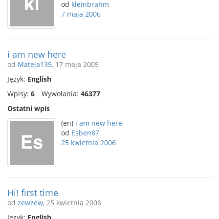
od
kleinbrahm
7 maja 2006
i am new here
od
Mateja135
, 17 maja 2005
Język:
English
Wpisy:
6
Wywołania:
46377
Ostatni wpis
(en)
i am new here
od
Esben87
25 kwietnia 2006
Hi! first time
od
zewzew
, 25 kwietnia 2006
Język:
English