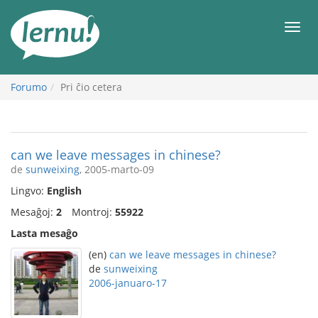
Al
la
Men
enhavo
Forumo
Pri ĉio cetera
can we leave messages in chinese?
de
sunweixing
, 2005-marto-09
Lingvo:
English
Mesaĝoj:
2
Montroj:
55922
Lasta mesaĝo
(en)
can we leave messages in chinese?
de
sunweixing
2006-januaro-17