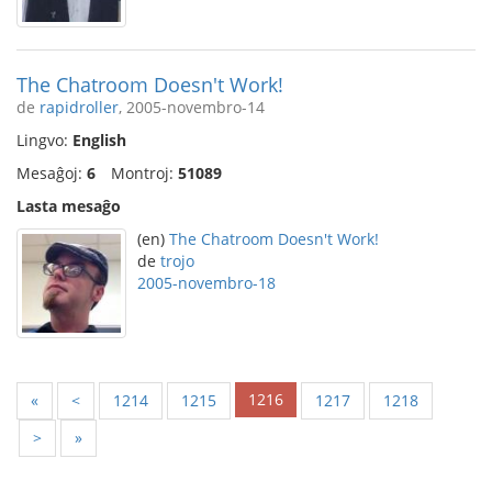
The Chatroom Doesn't Work!
de
rapidroller
, 2005-novembro-14
Lingvo:
English
Mesaĝoj:
6
Montroj:
51089
Lasta mesaĝo
(en)
The Chatroom Doesn't Work!
de
trojo
2005-novembro-18
1216
«
<
1214
1215
1217
1218
>
»