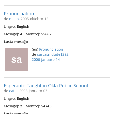
Pronunciation
de
meep
, 2005-oktobro-12
Lingvo:
English
Mesaĝoj:
4
Montroj:
55662
Lasta mesaĝo
(en)
Pronunciation
de
sarcasmdude1292
2006-januaro-14
Esperanto Taught in Okla Public School
de
oatie
, 2006-januaro-03
Lingvo:
English
Mesaĝoj:
2
Montroj:
54743
Lasta mesaĝo