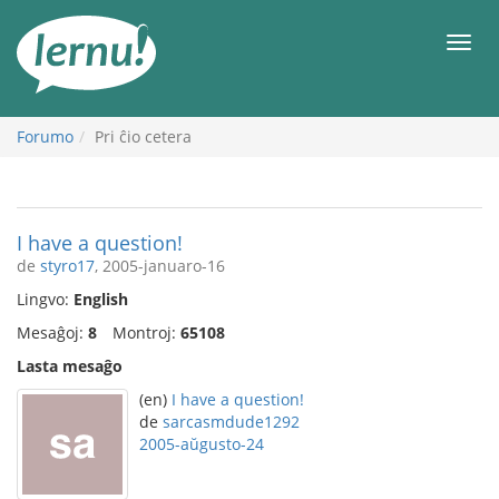
Al
la
Men
enhavo
Forumo
Pri ĉio cetera
I have a question!
de
styro17
, 2005-januaro-16
Lingvo:
English
Mesaĝoj:
8
Montroj:
65108
Lasta mesaĝo
(en)
I have a question!
de
sarcasmdude1292
2005-aŭgusto-24