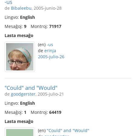
-us
de
Bibaleebu
, 2005-junio-28
Lingvo:
English
Mesaĝoj:
9
Montroj:
71917
Lasta mesaĝo
(en)
-us
de
erinja
2005-julio-26
"Could" and "Would"
de
goodgerster
, 2005-julio-21
Lingvo:
English
Mesaĝoj:
1
Montroj:
64419
Lasta mesaĝo
(en)
"Could" and "Would"