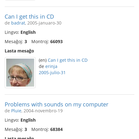
Can I get this in CD
de
badrat
, 2005-januaro-30
Lingvo:
English
Mesaĝoj:
3
Montroj:
66093
Lasta mesaĝo
(en)
Can I get this in CD
de
erinja
2005-julio-31
Problems with sounds on my computer
de
Pluie
, 2004-novembro-19
Lingvo:
English
Mesaĝoj:
3
Montroj:
68384
Lasta mesaĝo