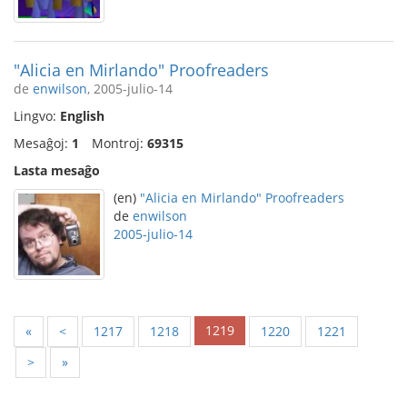
"Alicia en Mirlando" Proofreaders
de
enwilson
, 2005-julio-14
Lingvo:
English
Mesaĝoj:
1
Montroj:
69315
Lasta mesaĝo
(en)
"Alicia en Mirlando" Proofreaders
de
enwilson
2005-julio-14
1219
«
<
1217
1218
1220
1221
>
»