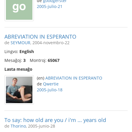
de
goodgerster
2005-julio-21
ABREVIATION IN ESPERANTO
de
SEYMOUR
, 2004-novembro-22
Lingvo:
English
Mesaĝoj:
3
Montroj:
65067
Lasta mesaĝo
(en)
ABREVIATION IN ESPERANTO
de
Qwertie
2005-julio-18
To say: how old are you / i'm ... years old
de
Thorino
, 2005-junio-28