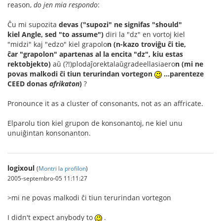
reason,
do jen mia respondo
:
Ĉu mi supozita
devas ("supozi" ne signifas "should"
kiel Angle, sed "to assume")
diri la "dz" en vortoj kiel
"midzi" kaj "edzo" kiel grapolo
n
(n-kazo troviĝu ĉi tie,
ĉar "grapolon" apartenas al la encita "dz", kiu estas
rektobjekto)
aŭ (?!)plodaĵorektalaŭgradeellasiaero
n (mi ne
povas malkodi ĉi tiun terurindan vortegon
...parenteze
CEED donas
afrikaton
)
?
Pronounce it as a cluster of consonants, not as an affricate.
Elparolu tion kiel grupon de konsonantoj, ne kiel unu
unuiĝintan konsonanton.
logixoul
(
Montri la profilon
)
2005-septembro-05 11:11:27
>mi ne povas malkodi ĉi tiun terurindan vortegon
I didn't expect anybody to
.