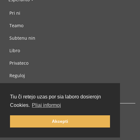
Pri ni
Teamo
Subtenu nin
Libro
Privateco
Reguloj
Kontaktu nin
Tiu ĉi retejo uzas por sia laboro dosierojn
Cookies.
Pliaj informoj
Akcepti
© 2002-2026 lernu.net |
Impressum