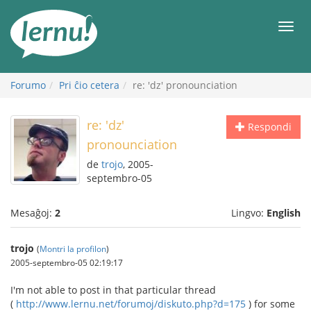
Al
la
Men
enhavo
Forumo
Pri ĉio cetera
re: 'dz' pronounciation
re: 'dz'
Respondi
pronounciation
de
trojo
, 2005-
septembro-05
Mesaĝoj:
2
Lingvo:
English
trojo
(
Montri la profilon
)
2005-septembro-05 02:19:17
I'm not able to post in that particular thread
(
http://www.lernu.net/forumoj/diskuto.php?d=175
) for some