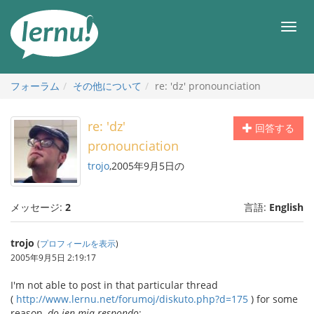
目
次
メ
へ
ニ
ュ
ー
フォーラム
その他について
re: 'dz' pronounciation
re: 'dz'
回答する
pronounciation
trojo
,2005年9月5日の
メッセージ:
2
言語:
English
trojo
(
プロフィールを表示
)
2005年9月5日 2:19:17
I'm not able to post in that particular thread
(
http://www.lernu.net/forumoj/diskuto.php?d=175
) for some
reason,
do jen mia respondo
: