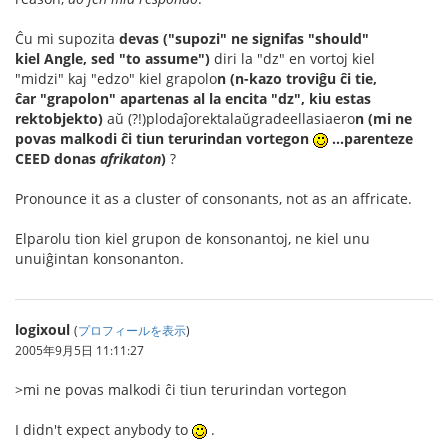
Ĉu mi supozita
devas ("supozi" ne signifas "should"
kiel Angle, sed "to assume")
diri la "dz" en vortoj kiel
"midzi" kaj "edzo" kiel grapolo
n
(n-kazo troviĝu ĉi tie,
ĉar "grapolon" apartenas al la encita "dz", kiu estas
rektobjekto)
aŭ (?!)plodaĵorektalaŭgradeellasiaero
n (mi ne
povas malkodi ĉi tiun terurindan vortegon
...parenteze
CEED donas
afrikaton
)
?
Pronounce it as a cluster of consonants, not as an affricate.
Elparolu tion kiel grupon de konsonantoj, ne kiel unu
unuiĝintan konsonanton.
logixoul
(
プロフィールを表示
)
2005年9月5日 11:11:27
>mi ne povas malkodi ĉi tiun terurindan vortegon
I didn't expect anybody to
.