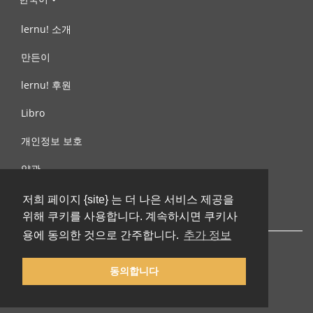
lernu! 소개
만든이
lernu! 후원
Libro
개인정보 보호
약관
제안, 문의
저희 페이지 {site} 는 더 나은 서비스 제공을
위해 쿠키를 사용합니다. 계속하시면 쿠키사
용에 동의한 것으로 간주합니다.
추가 정보
동의합니다
© 2002-2026 lernu.net |
Impressum