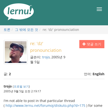
본
문
메
으
뉴
로
토론
그 밖에 모든 것
re: 'dz' pronounciation
re: 'dz'
댓글 쓰기
pronounciation
글쓴이:
trojo
, 2005년 9
월 5일
글:
2
언어:
English
trojo
(
프로필 보기
)
2005년 9월 5일 오전 2:19:17
I'm not able to post in that particular thread
(
http://www.lernu.net/forumoj/diskuto.php?d=175
) for some