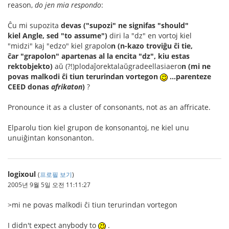
reason,
do jen mia respondo
:
Ĉu mi supozita
devas ("supozi" ne signifas "should"
kiel Angle, sed "to assume")
diri la "dz" en vortoj kiel
"midzi" kaj "edzo" kiel grapolo
n
(n-kazo troviĝu ĉi tie,
ĉar "grapolon" apartenas al la encita "dz", kiu estas
rektobjekto)
aŭ (?!)plodaĵorektalaŭgradeellasiaero
n (mi ne
povas malkodi ĉi tiun terurindan vortegon
...parenteze
CEED donas
afrikaton
)
?
Pronounce it as a cluster of consonants, not as an affricate.
Elparolu tion kiel grupon de konsonantoj, ne kiel unu
unuiĝintan konsonanton.
logixoul
(
프로필 보기
)
2005년 9월 5일 오전 11:11:27
>mi ne povas malkodi ĉi tiun terurindan vortegon
I didn't expect anybody to
.