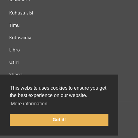
Kuhusu sisi
Timu
Kutusaidia
Libro
Usiri
Sheria
Wasiliana na si
This website uses cookies to ensure you get
the best experience on our website.
More information
Got it!
© 2002-2026 lernu.net |
Impressum