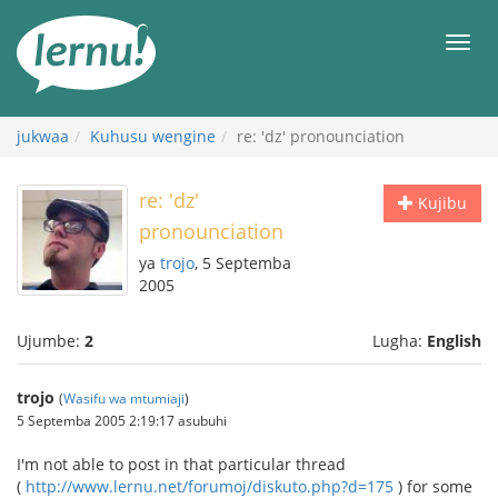
Kwa
maudhui
orod
jukwaa
Kuhusu wengine
re: 'dz' pronounciation
re: 'dz'
Kujibu
pronounciation
ya
trojo
, 5 Septemba
2005
Ujumbe:
2
Lugha:
English
trojo
(
Wasifu wa mtumiaji
)
5 Septemba 2005 2:19:17 asubuhi
I'm not able to post in that particular thread
(
http://www.lernu.net/forumoj/diskuto.php?d=175
) for some