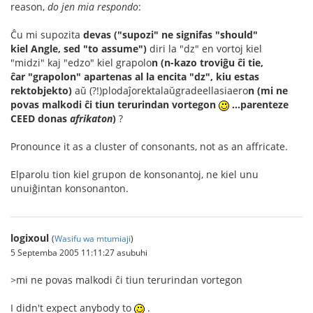
reason,
do jen mia respondo
:
Ĉu mi supozita
devas ("supozi" ne signifas "should"
kiel Angle, sed "to assume")
diri la "dz" en vortoj kiel
"midzi" kaj "edzo" kiel grapolo
n
(n-kazo troviĝu ĉi tie,
ĉar "grapolon" apartenas al la encita "dz", kiu estas
rektobjekto)
aŭ (?!)plodaĵorektalaŭgradeellasiaero
n (mi ne
povas malkodi ĉi tiun terurindan vortegon
...parenteze
CEED donas
afrikaton
)
?
Pronounce it as a cluster of consonants, not as an affricate.
Elparolu tion kiel grupon de konsonantoj, ne kiel unu
unuiĝintan konsonanton.
logixoul
(
Wasifu wa mtumiaji
)
5 Septemba 2005 11:11:27 asubuhi
>mi ne povas malkodi ĉi tiun terurindan vortegon
I didn't expect anybody to
.