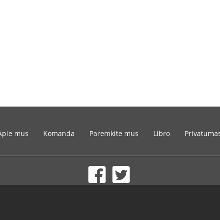
Apie mus
Komanda
Paremkite mus
Libro
Privatuma
© 2002-2026 lernu.net |
Impressum