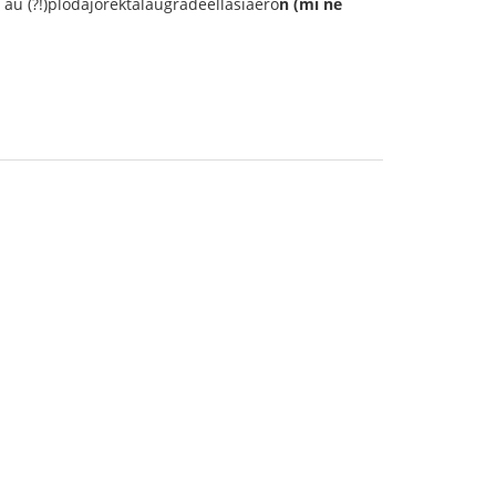
aŭ (?!)plodaĵorektalaŭgradeellasiaero
n (mi ne