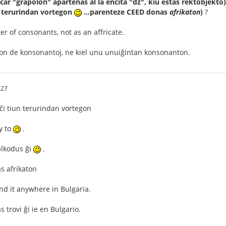
, ĉar "grapolon" apartenas al la encita "dz", kiu estas rektobjekto)
n terurindan vortegon
...parenteze CEED donas
afrikaton
)
?
er of consonants, not as an affricate.
pon de konsonantoj, ne kiel unu unuiĝintan konsonanton.
:27
ĉi tiun terurindan vortegon
y to
.
alkodus ĝi
.
s afrikaton
ind it anywhere in Bulgaria.
 trovi ĝi ie en Bulgario.