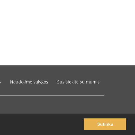
s
Naudojimo sąlygos
Susisiekite su mumis
Sutinku