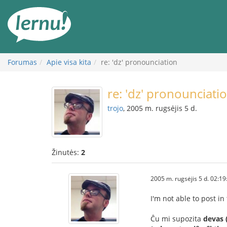
Į
turinį
Forumas
Apie visa kita
re: 'dz' pronounciation
re: 'dz' pronounciati
trojo
, 2005 m. rugsėjis 5 d.
Žinutės:
2
2005 m. rugsėjis 5 d. 02:19
I'm not able to post in
Ĉu mi supozita
devas 