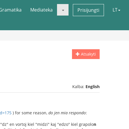
Gramatika
Mediateka
LT
Prisijungti
Atsakyti
Kalba:
English
?d=175
) for some reason,
do jen mia respondo
:
 "dz" en vortoj kiel "midzi" kaj "edzo" kiel grapolo
n