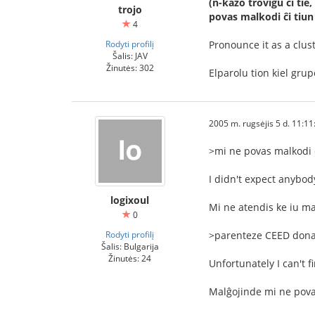
(n-kazo troviĝu ĉi tie
trojo
povas malkodi ĉi tiu
4
Rodyti profilį
Pronounce it as a clust
Šalis: JAV
Žinutės: 302
Elparolu tion kiel gru
2005 m. rugsėjis 5 d. 11:11
>mi ne povas malkodi 
I didn't expect anybod
logixoul
Mi ne atendis ke iu m
0
Rodyti profilį
>parenteze CEED dona
Šalis: Bulgarija
Žinutės: 24
Unfortunately I can't f
Malĝojinde mi ne povas