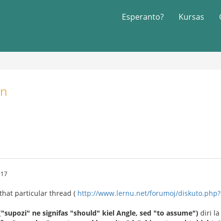
Esperanto?
Kursas
on
:17
 that particular thread (
http://www.lernu.net/forumoj/diskuto.php
("supozi" ne signifas "should" kiel Angle, sed "to assume")
diri la