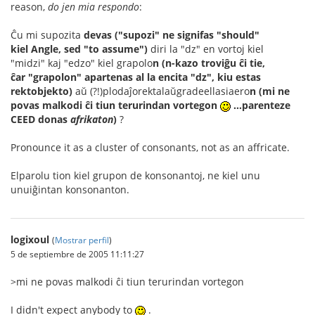
reason,
do jen mia respondo
:
Ĉu mi supozita
devas ("supozi" ne signifas "should"
kiel Angle, sed "to assume")
diri la "dz" en vortoj kiel
"midzi" kaj "edzo" kiel grapolo
n
(n-kazo troviĝu ĉi tie,
ĉar "grapolon" apartenas al la encita "dz", kiu estas
rektobjekto)
aŭ (?!)plodaĵorektalaŭgradeellasiaero
n (mi ne
povas malkodi ĉi tiun terurindan vortegon
...parenteze
CEED donas
afrikaton
)
?
Pronounce it as a cluster of consonants, not as an affricate.
Elparolu tion kiel grupon de konsonantoj, ne kiel unu
unuiĝintan konsonanton.
logixoul
(
Mostrar perfil
)
5 de septiembre de 2005 11:11:27
>mi ne povas malkodi ĉi tiun terurindan vortegon
I didn't expect anybody to
.