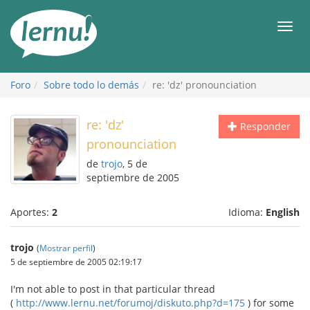
Contenido
Men
Foro
Sobre todo lo demás
re: 'dz' pronounciation
re: 'dz'
Responder
pronounciation
de
trojo
, 5 de
septiembre de 2005
Aportes:
2
Idioma:
English
trojo
(
Mostrar perfil
)
5 de septiembre de 2005 02:19:17
I'm not able to post in that particular thread
(
http://www.lernu.net/forumoj/diskuto.php?d=175
) for some