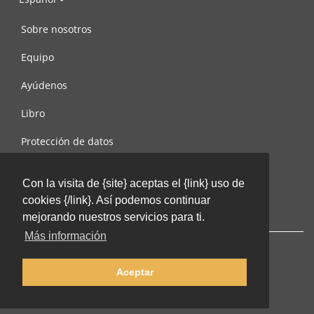
Sobre nosotros
Equipo
Ayúdenos
Libro
Protección de datos
Condiciones de uso
Con la visita de {site} aceptas el {link} uso de
Contáctenos
cookies {/link}. Así podemos continuar
mejorando nuestros servicios para ti.
Más información
Aceptar
© 2002-2026 lernu.net |
Impressum