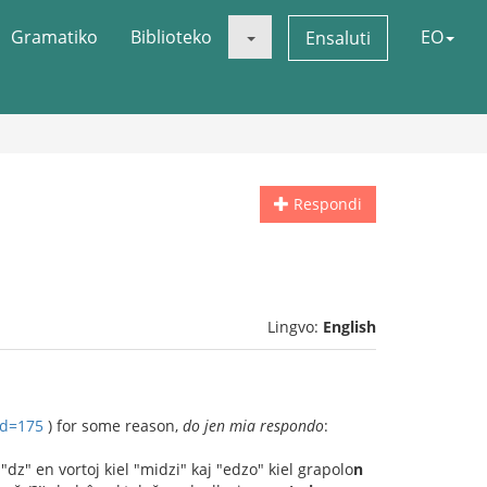
Gramatiko
Biblioteko
EO
Ensaluti
Respondi
Lingvo:
English
?d=175
) for some reason,
do jen mia respondo
:
 "dz" en vortoj kiel "midzi" kaj "edzo" kiel grapolo
n