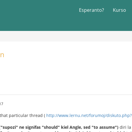
Esperanto?
Kurso
on
17
 that particular thread (
http://www.lernu.net/forumoj/diskuto.php
("supozi" ne signifas "should" kiel Angle, sed "to assume")
diri la