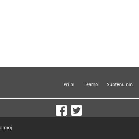
Pri ni
Teamo
Subtenu nin
© 2002-2026 lernu.net |
Impressum
formoj