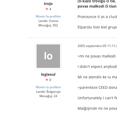
(n-kazo troviĝu ĉi tie
trojo
povas malkodi ĉi tiu
4
Montri la profilon
Pronounce it as a clust
Lando: Usono
Mesaĝoj: 302
Elparolu tion kiel gru
2005-septembro-05 11:11:
>mi ne povas malkodi 
I didn't expect anybod
logixoul
Mi ne atendis ke iu m
0
Montri la profilon
>parenteze CEED dona
Lando: Bulgarujo
Mesaĝoj: 24
Unfortunately I can't f
Malĝojinde mi ne povas