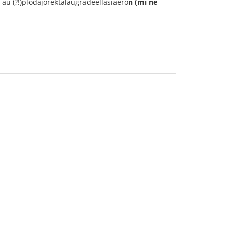
aŭ (?!)plodaĵorektalaŭgradeellasiaero
n (mi ne