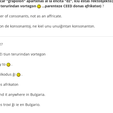
, ĉar "grapolon" apartenas al la encita "dz", kiu estas rektobjekto)
n terurindan vortegon
...parenteze CEED donas
afrikaton
)
?
er of consonants, not as an affricate.
pon de konsonantoj, ne kiel unu unuiĝintan konsonanton.
27
ĉi tiun terurindan vortegon
y to
.
alkodus ĝi
.
s afrikaton
ind it anywhere in Bulgaria.
 trovi ĝi ie en Bulgario.