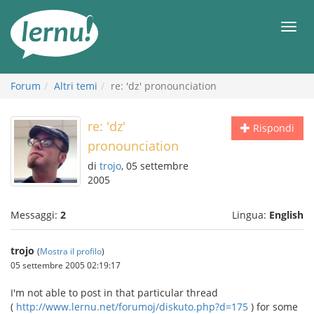
Vai
all’indice
Men
Forum
Altri temi
re: 'dz' pronounciation
re: 'dz'
Rispondi
pronounciation
di
trojo
, 05 settembre
2005
Messaggi:
2
Lingua:
English
trojo
(
Mostra il profilo
)
05 settembre 2005 02:19:17
I'm not able to post in that particular thread
(
http://www.lernu.net/forumoj/diskuto.php?d=175
) for some