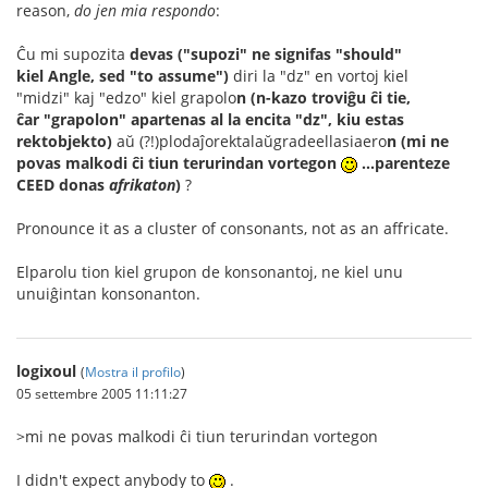
reason,
do jen mia respondo
:
Ĉu mi supozita
devas ("supozi" ne signifas "should"
kiel Angle, sed "to assume")
diri la "dz" en vortoj kiel
"midzi" kaj "edzo" kiel grapolo
n
(n-kazo troviĝu ĉi tie,
ĉar "grapolon" apartenas al la encita "dz", kiu estas
rektobjekto)
aŭ (?!)plodaĵorektalaŭgradeellasiaero
n (mi ne
povas malkodi ĉi tiun terurindan vortegon
...parenteze
CEED donas
afrikaton
)
?
Pronounce it as a cluster of consonants, not as an affricate.
Elparolu tion kiel grupon de konsonantoj, ne kiel unu
unuiĝintan konsonanton.
logixoul
(
Mostra il profilo
)
05 settembre 2005 11:11:27
>mi ne povas malkodi ĉi tiun terurindan vortegon
I didn't expect anybody to
.