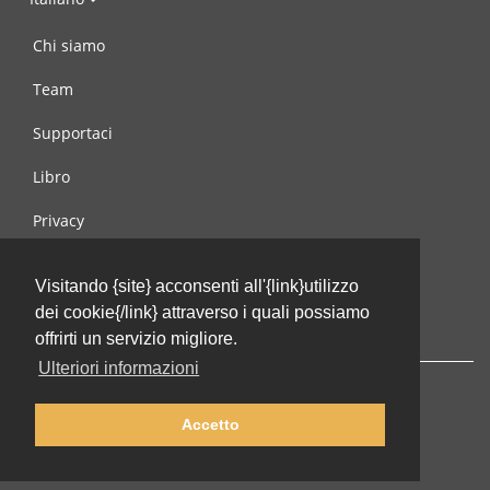
Chi siamo
Team
Supportaci
Libro
Privacy
Condizioni d’uso
Visitando {site} acconsenti all'{link}utilizzo
Contattaci
dei cookie{/link} attraverso i quali possiamo
offrirti un servizio migliore.
Ulteriori informazioni
Accetto
© 2002-2026 lernu.net |
Impressum