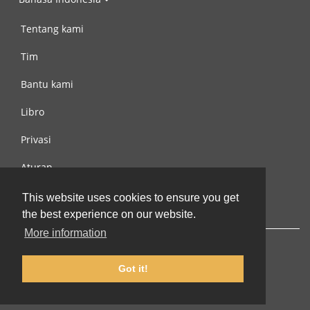
Tentang kami
Tim
Bantu kami
Libro
Privasi
Aturan
Hubungi kami
This website uses cookies to ensure you get
the best experience on our website.
More information
Got it!
© 2002-2026 lernu.net |
Impressum