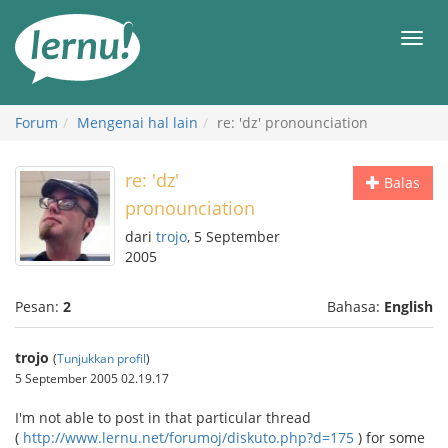
Ke
daftar
Men
isi
Forum
Mengenai hal lain
re: 'dz' pronounciation
re: 'dz'
Balas
pronounciation
dari
trojo
, 5 September
2005
Pesan:
2
Bahasa:
English
trojo
(
Tunjukkan profil
)
5 September 2005 02.19.17
I'm not able to post in that particular thread
(
http://www.lernu.net/forumoj/diskuto.php?d=175
) for some