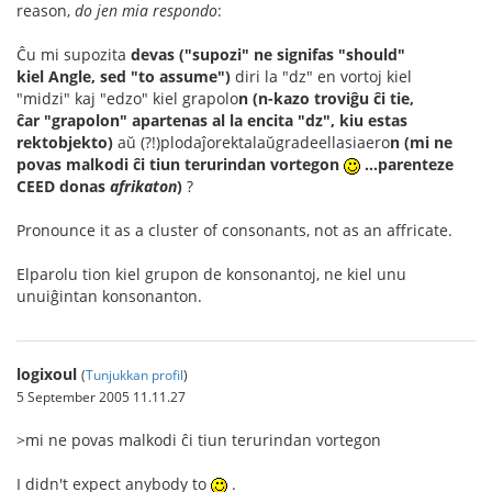
reason,
do jen mia respondo
:
Ĉu mi supozita
devas ("supozi" ne signifas "should"
kiel Angle, sed "to assume")
diri la "dz" en vortoj kiel
"midzi" kaj "edzo" kiel grapolo
n
(n-kazo troviĝu ĉi tie,
ĉar "grapolon" apartenas al la encita "dz", kiu estas
rektobjekto)
aŭ (?!)plodaĵorektalaŭgradeellasiaero
n (mi ne
povas malkodi ĉi tiun terurindan vortegon
...parenteze
CEED donas
afrikaton
)
?
Pronounce it as a cluster of consonants, not as an affricate.
Elparolu tion kiel grupon de konsonantoj, ne kiel unu
unuiĝintan konsonanton.
logixoul
(
Tunjukkan profil
)
5 September 2005 11.11.27
>mi ne povas malkodi ĉi tiun terurindan vortegon
I didn't expect anybody to
.