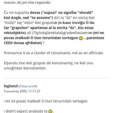
reason,
do jen mia respondo
:
Ĉu mi supozita
devas ("supozi" ne signifas "should"
kiel Angle, sed "to assume")
diri la "dz" en vortoj kiel
"midzi" kaj "edzo" kiel grapolo
n
(n-kazo troviĝu ĉi tie,
ĉar "grapolon" apartenas al la encita "dz", kiu estas
rektobjekto)
aŭ (?!)plodaĵorektalaŭgradeellasiaero
n (mi ne
povas malkodi ĉi tiun terurindan vortegon
...parenteze
CEED donas
afrikaton
)
?
Pronounce it as a cluster of consonants, not as an affricate.
Elparolu tion kiel grupon de konsonantoj, ne kiel unu
unuiĝintan konsonanton.
logixoul
(
Pokaż profil
)
5 września 2005, 11:11:27
>mi ne povas malkodi ĉi tiun terurindan vortegon
I didn't expect anybody to
.