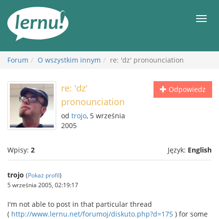
Więcej
Men
Forum
O wszystkim innym
re: 'dz' pronounciation
re: 'dz'
Odpowiedz
pronounciation
od
trojo
, 5 września
2005
Wpisy:
2
Język:
English
trojo
(
Pokaż profil
)
5 września 2005, 02:19:17
I'm not able to post in that particular thread
(
http://www.lernu.net/forumoj/diskuto.php?d=175
) for some