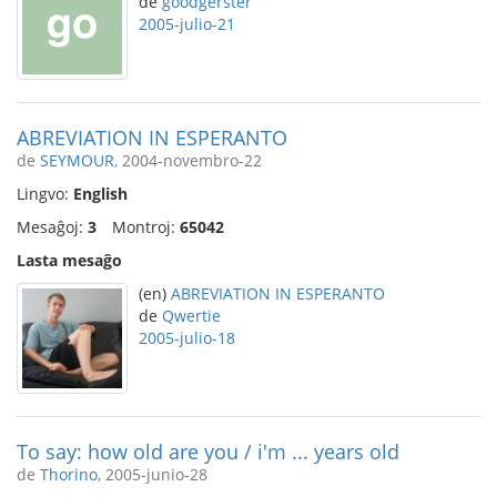
de
goodgerster
2005-julio-21
ABREVIATION IN ESPERANTO
de
SEYMOUR
, 2004-novembro-22
Lingvo:
English
Mesaĝoj:
3
Montroj:
65042
Lasta mesaĝo
(en)
ABREVIATION IN ESPERANTO
de
Qwertie
2005-julio-18
To say: how old are you / i'm ... years old
de
Thorino
, 2005-junio-28