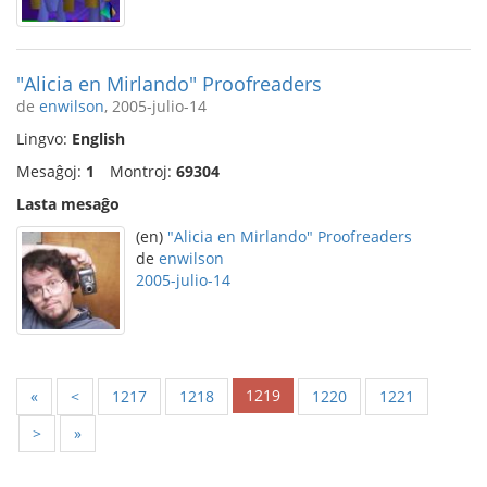
"Alicia en Mirlando" Proofreaders
de
enwilson
, 2005-julio-14
Lingvo:
English
Mesaĝoj:
1
Montroj:
69304
Lasta mesaĝo
(en)
"Alicia en Mirlando" Proofreaders
de
enwilson
2005-julio-14
1219
«
<
1217
1218
1220
1221
>
»