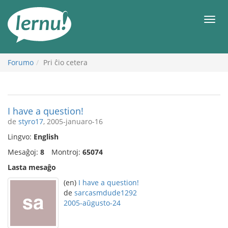
Al
la
Men
enhavo
Forumo
Pri ĉio cetera
I have a question!
de
styro17
, 2005-januaro-16
Lingvo:
English
Mesaĝoj:
8
Montroj:
65074
Lasta mesaĝo
(en)
I have a question!
de
sarcasmdude1292
2005-aŭgusto-24