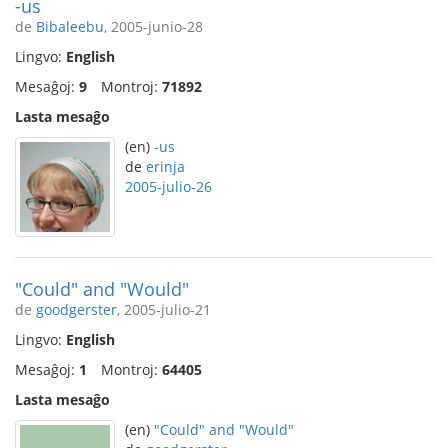
-us
de
Bibaleebu
, 2005-junio-28
Lingvo:
English
Mesaĝoj:
9
Montroj:
71892
Lasta mesaĝo
(en)
-us
de
erinja
2005-julio-26
"Could" and "Would"
de
goodgerster
, 2005-julio-21
Lingvo:
English
Mesaĝoj:
1
Montroj:
64405
Lasta mesaĝo
(en)
"Could" and "Would"