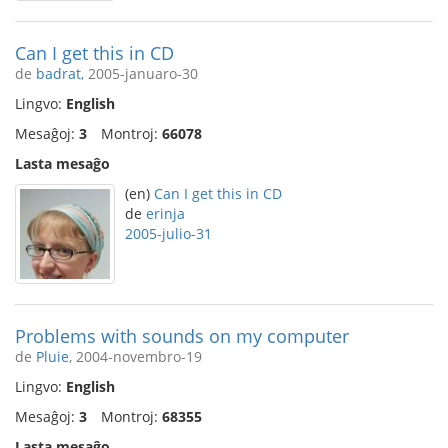
Can I get this in CD
de
badrat
, 2005-januaro-30
Lingvo:
English
Mesaĝoj:
3
Montroj:
66078
Lasta mesaĝo
(en)
Can I get this in CD
de
erinja
2005-julio-31
Problems with sounds on my computer
de
Pluie
, 2004-novembro-19
Lingvo:
English
Mesaĝoj:
3
Montroj:
68355
Lasta mesaĝo