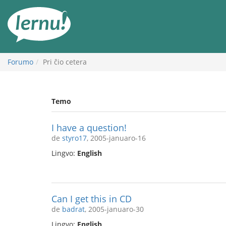
Al
la
enhavo
Forumo
Pri ĉio cetera
Temo
I have a question!
de
styro17
, 2005-januaro-16
Lingvo:
English
Can I get this in CD
de
badrat
, 2005-januaro-30
Lingvo:
English