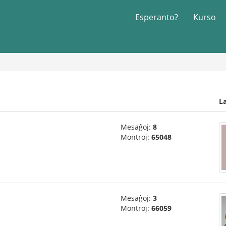
Esperanto?
Kurso
L
Mesaĝoj:
8
Montroj:
65048
Mesaĝoj:
3
Montroj:
66059