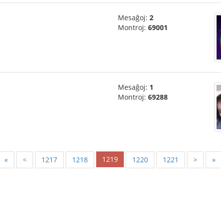
Mesaĝoj:
2
Montroj:
69001
Mesaĝoj:
1
Montroj:
69288
1219
«
<
1217
1218
1220
1221
>
»