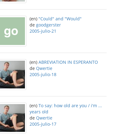
(en)
"Could" and "Would"
de
goodgerster
2005-julio-21
(en)
ABREVIATION IN ESPERANTO
de
Qwertie
2005-julio-18
(en)
To say: how old are you / i'm ...
years old
de
Qwertie
2005-julio-17