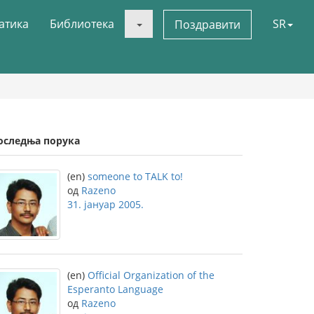
атика
Библиотека
SR
Поздравити
оследња порука
(en)
someone to TALK to!
од
Razeno
31. јануар 2005.
(en)
Official Organization of the
Esperanto Language
од
Razeno