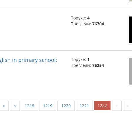
Поруке:
4
Прегледи:
76704
lish in primary school:
Поруке:
1
Прегледи:
75254
1222
«
<
1218
1219
1220
1221
>
»