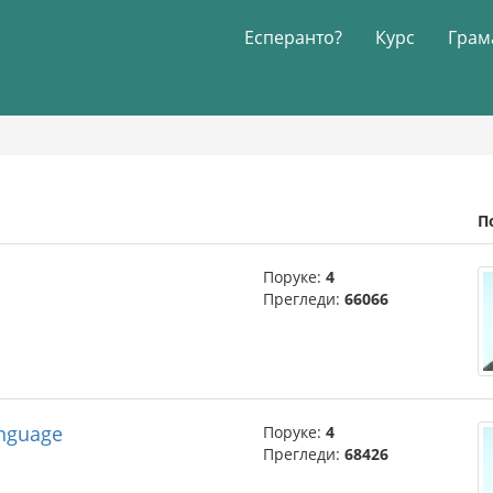
Есперанто?
Курс
Грам
П
Поруке:
4
Прегледи:
66066
anguage
Поруке:
4
Прегледи:
68426