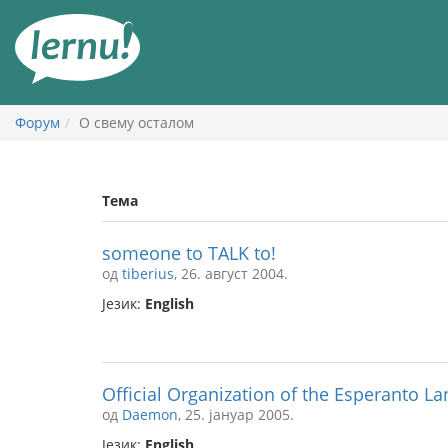
У
садржају
Форум
О свему осталом
Тема
someone to TALK to!
од
tiberius
, 26. август 2004.
Језик:
English
Official Organization of the Esperanto L
од
Daemon
, 25. јануар 2005.
Језик:
English