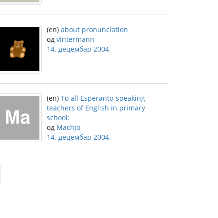
(en)
about pronunciation
од
vintermann
14. децембар 2004.
(en)
To all Esperanto-speaking
teachers of English in primary
school:
од
Machjo
14. децембар 2004.