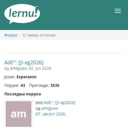
У
садржају
Мен
Форум
О свему осталом
AdE": [jl-ag2026]
од
amigueo
, 02. јул 2026.
Језик:
Esperanto
Поруке:
43
Прегледи:
3535
Последња порука
(eo)
AdE": [jl-ag2026]
од
amigueo
07. август 2026.