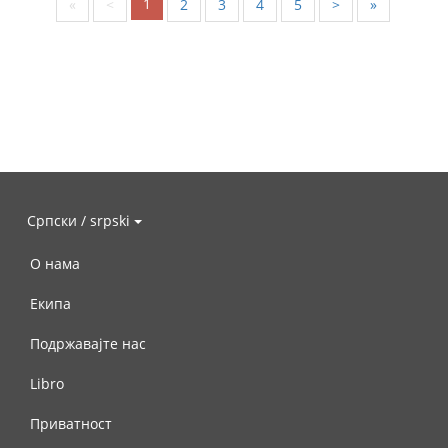
1
«
<
2
3
4
5
>
»
Српски / srpski
О нама
Екипа
Подржавајте нас
Libro
Приватност