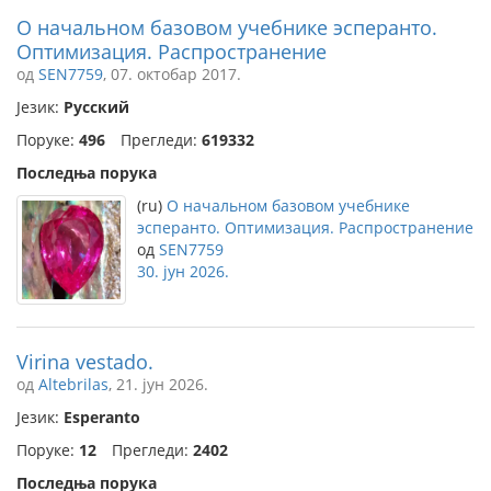
О начальном базовом учебнике эсперанто.
Оптимизация. Распространение
од
SEN7759
, 07. октобар 2017.
Језик:
Русский
Поруке:
496
Прегледи:
619332
Последња порука
(ru)
О начальном базовом учебнике
эсперанто. Оптимизация. Распространение
од
SEN7759
30. јун 2026.
Virina vestado.
од
Altebrilas
, 21. јун 2026.
Језик:
Esperanto
Поруке:
12
Прегледи:
2402
Последња порука