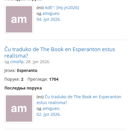
(eo)
AdE": [mj-jn2026]
од
amigueo
04. јул 2026.
Ĉu traduko de The Book en Esperanton estus
realisma?
од
cmoifp
, 28. јун 2026.
Језик:
Esperanto
Поруке:
2
Прегледи:
1704
Последња порука
(eo)
Ĉu traduko de The Book en Esperanton
estus realisma?
од
amigueo
02. јул 2026.