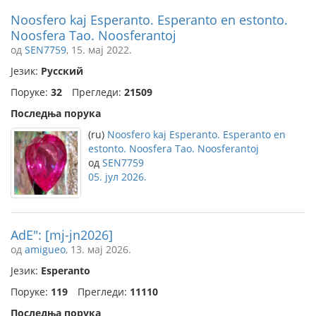
Noosfero kaj Esperanto. Esperanto en estonto.
Noosfera Tao. Noosferantoj
од
SEN7759
, 15. мај 2022.
Језик:
Русский
Поруке:
32
Прегледи:
21509
Последња порука
(ru)
Noosfero kaj Esperanto. Esperanto en
estonto. Noosfera Tao. Noosferantoj
од
SEN7759
05. јул 2026.
AdE": [mj-jn2026]
од
amigueo
, 13. мај 2026.
Језик:
Esperanto
Поруке:
119
Прегледи:
11110
Последња порука