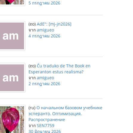
5 กรกฎาคม 2026
(eo)
AdE": [mj-jn2026]
จาก
amigueo
4 กรกฎาคม 2026
(eo)
Ĉu traduko de The Book en
Esperanton estus realisma?
จาก
amigueo
2 กรกฎาคม 2026
(ru)
О начальном базовом учебнике
эсперанто. Оптимизация.
Распространение
จาก
SEN7759
30 มิถุนายน 2026