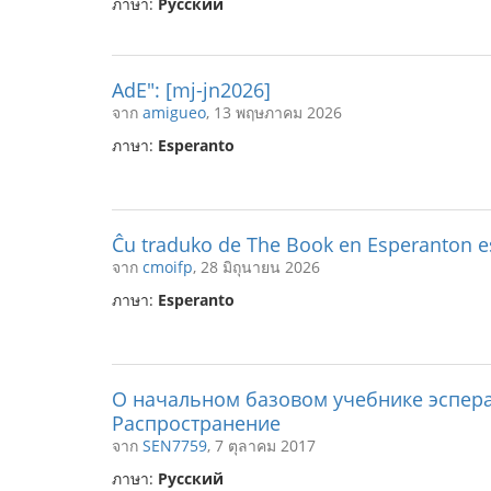
ภาษา:
Русский
AdE": [mj-jn2026]
จาก
amigueo
, 13 พฤษภาคม 2026
ภาษา:
Esperanto
Ĉu traduko de The Book en Esperanton e
จาก
cmoifp
, 28 มิถุนายน 2026
ภาษา:
Esperanto
О начальном базовом учебнике эспера
Распространение
จาก
SEN7759
, 7 ตุลาคม 2017
ภาษา:
Русский