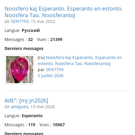
Noosfero kaj Esperanto. Esperanto en estonto.
Noosfera Tao. Noosferantoj
de
SEN7759
, 15 mai 2022
Langue:
Русский
Messages :
32
Vues :
21399
Derniers messages
(ru)
Noosfero kaj Esperanto. Esperanto en
estonto. Noosfera Tao. Noosferantoj
par
SEN7759
5 juillet 2026
AdE": [mj-jn2026]
de
amigueo
, 13 mai 2026
Langue:
Esperanto
Messages :
119
Vues :
10967
Derniers messages