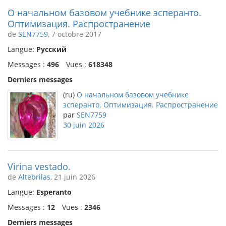
О начальном базовом учебнике эсперанто.
Оптимизация. Распространение
de
SEN7759
, 7 octobre 2017
Langue:
Русский
Messages :
496
Vues :
618348
Derniers messages
(ru)
О начальном базовом учебнике
эсперанто. Оптимизация. Распространение
par
SEN7759
30 juin 2026
Virina vestado.
de
Altebrilas
, 21 juin 2026
Langue:
Esperanto
Messages :
12
Vues :
2346
Derniers messages