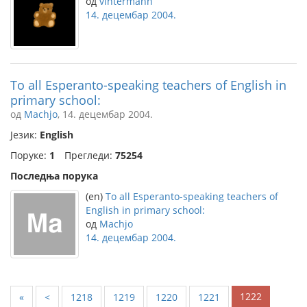
од
vintermann
14. децембар 2004.
To all Esperanto-speaking teachers of English in
primary school:
од
Machjo
, 14. децембар 2004.
Језик:
English
Поруке:
1
Прегледи:
75254
Последња порука
(en)
To all Esperanto-speaking teachers of
English in primary school:
од
Machjo
14. децембар 2004.
1222
«
<
1218
1219
1220
1221