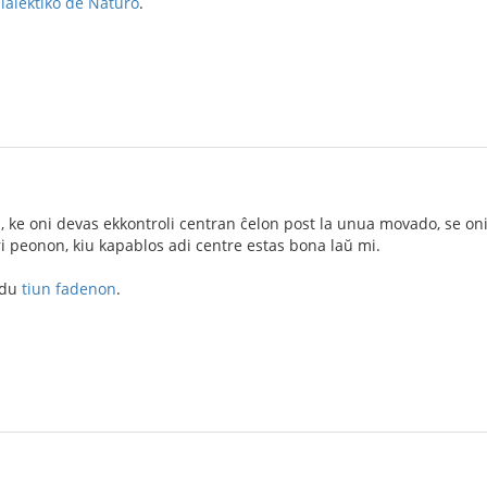
ialektiko de Naturo
.
, ke oni devas ekkontroli centran ĉelon post la unua movado, se oni e
ri peonon, kiu kapablos adi centre estas bona laŭ mi.
vidu
tiun fadenon
.