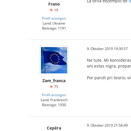
La brila ekzemplo de
d
Frano
19
Profil anzeigen
Land: Ukraine
Beiträge: 1191
9. Oktober 2019 19:30:57
Ne tute. Mi konsideras
oni estas nigra, prepa
Por paroli pri teorio, 
Zam_franca
75
Profil anzeigen
Land: Frankreich
Beiträge: 1930
9. Oktober 2019 21:56:49
Серёга