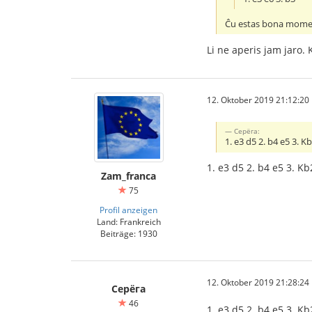
Ĉu estas bona momen
Li ne aperis jam jaro. 
12. Oktober 2019 21:12:20
Серёга:
1. e3 d5 2. b4 e5 3. K
1. e3 d5 2. b4 e5 3. K
Zam_franca
75
Profil anzeigen
Land: Frankreich
Beiträge: 1930
12. Oktober 2019 21:28:24
Серёга
46
1. e3 d5 2. b4 e5 3. Kb