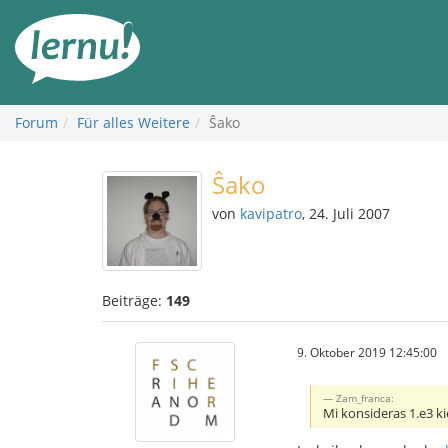
Zum
Inhalt
Forum
Für alles Weitere
Ŝako
Ŝako
von
kavipatro
, 24. Juli 2007
Beiträge:
149
9. Oktober 2019 12:45:00
Zam_franca:
Mi konsideras 1.e3 ki