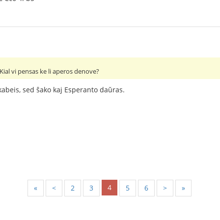
 Kial vi pensas ke li aperos denove?
kabeis, sed ŝako kaj Esperanto daŭras.
4
«
<
2
3
5
6
>
»