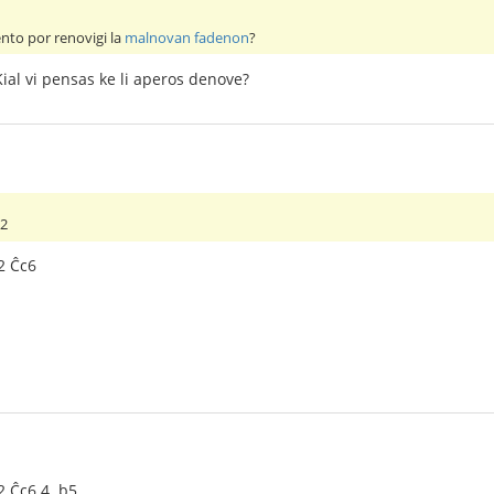
to por renovigi la
malnovan fadenon
?
Kial vi pensas ke li aperos denove?
b2
b2 Ĉc6
2 Ĉc6 4. b5