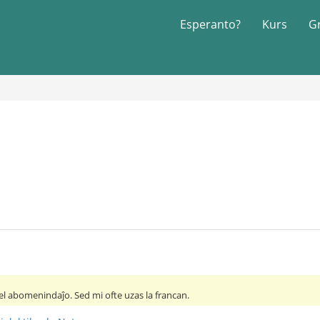
Esperanto?
Kurs
G
el abomenindaĵo. Sed mi ofte uzas la francan.