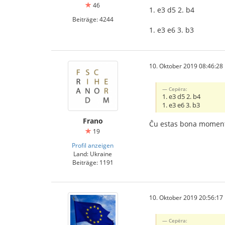
46
1. e3 d5 2. b4
Beiträge: 4244
1. e3 e6 3. b3
10. Oktober 2019 08:46:28
Серёга:
1. e3 d5 2. b4
1. e3 e6 3. b3
Frano
Ĉu estas bona moment
19
Profil anzeigen
Land: Ukraine
Beiträge: 1191
10. Oktober 2019 20:56:17
Серёга: