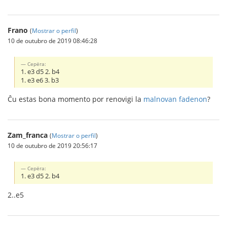
Frano
(
Mostrar o perfil
)
10 de outubro de 2019 08:46:28
Серёга:
1. e3 d5 2. b4
1. e3 e6 3. b3
Ĉu estas bona momento por renovigi la
malnovan fadenon
?
Zam_franca
(
Mostrar o perfil
)
10 de outubro de 2019 20:56:17
Серёга:
1. e3 d5 2. b4
2..e5