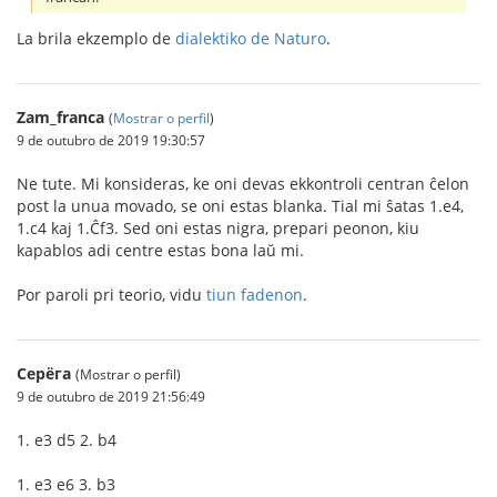
La brila ekzemplo de
dialektiko de Naturo
.
Zam_franca
(
Mostrar o perfil
)
9 de outubro de 2019 19:30:57
Ne tute. Mi konsideras, ke oni devas ekkontroli centran ĉelon
post la unua movado, se oni estas blanka. Tial mi ŝatas 1.e4,
1.c4 kaj 1.Ĉf3. Sed oni estas nigra, prepari peonon, kiu
kapablos adi centre estas bona laŭ mi.
Por paroli pri teorio, vidu
tiun fadenon
.
Серёга
(Mostrar o perfil)
9 de outubro de 2019 21:56:49
1. e3 d5 2. b4
1. e3 e6 3. b3