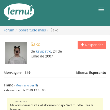
Ir
ao
Men
conteúdo
Fórum
Sobre tudo mais
Ŝako
Ŝako
Responder
de
kavipatro
, 24 de
julho de 2007
Mensagens:
149
Idioma:
Esperanto
Frano
(
Mostrar o perfil
)
9 de outubro de 2019 12:45:00
Zam_franca:
Mi konsideras 1.e3 kiel abomenindaĵo. Sed mi ofte uzas la
francan.