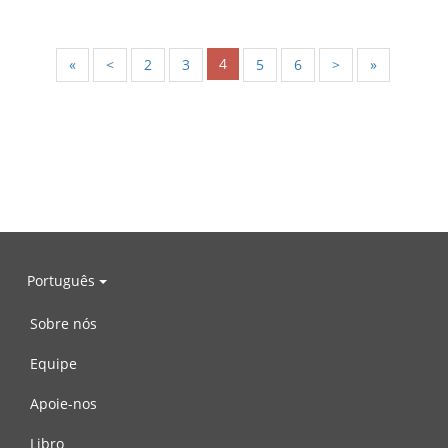
4
«
<
2
3
5
6
>
»
Português
Sobre nós
Equipe
Apoie-nos
Libro