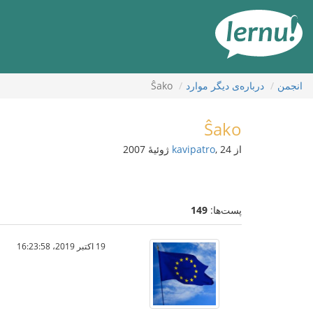
رود
ه
حتوا
انجمن
درباره‌ی دیگر موارد
Ŝako
Ŝako
از
, 24 ژوئیهٔ 2007
kavipatro
پست‌ها:
149
19 اکتبر 2019،‏ 16:23:58