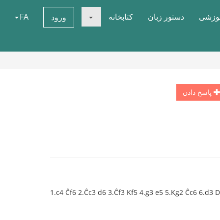
موزشی
دستور زبان
کتابخانه
FA
ورود
پاسخ دادن
1.c4 Ĉf6 2.Ĉc3 d6 3.Ĉf3 Kf5 4.g3 e5 5.Kg2 Ĉc6 6.d3 