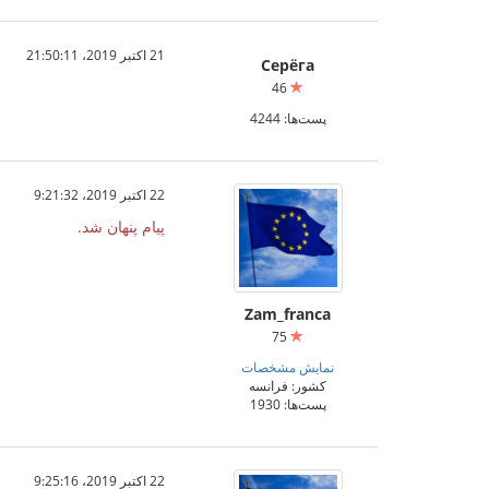
21 اکتبر 2019،‏ 21:50:11
Серёга
46
پست‌ها: 4244
22 اکتبر 2019،‏ 9:21:32
پیام پنهان شد.
Zam_franca
75
نمایش مشخصات
کشور: فرانسه
پست‌ها: 1930
22 اکتبر 2019،‏ 9:25:16