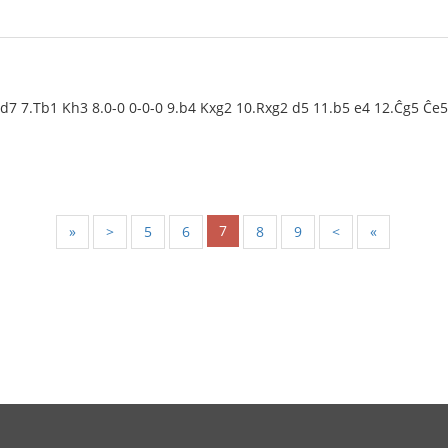
 Dd7 7.Tb1 Kh3 8.0-0 0-0-0 9.b4 Kxg2 10.Rxg2 d5 11.b5 e4 12.Ĉg5 Ĉe
7
«
<
5
6
8
9
>
»