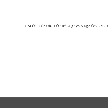
1.c4 Ĉf6 2.Ĉc3 d6 3.Ĉf3 Kf5 4.g3 e5 5.Kg2 Ĉc6 6.d3