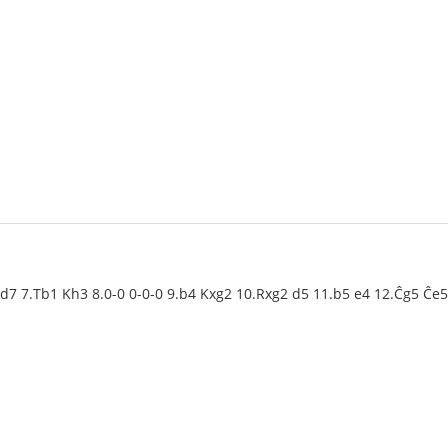
 Dd7 7.Tb1 Kh3 8.0-0 0-0-0 9.b4 Kxg2 10.Rxg2 d5 11.b5 e4 12.Ĉg5 Ĉe