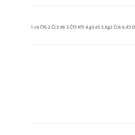
1.c4 Ĉf6 2.Ĉc3 d6 3.Ĉf3 Kf5 4.g3 e5 5.Kg2 Ĉc6 6.d3