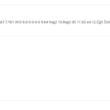
 Dd7 7.Tb1 Kh3 8.0-0 0-0-0 9.b4 Kxg2 10.Rxg2 d5 11.b5 e4 12.Ĉg5 Ĉe5