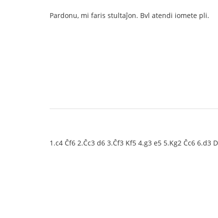
Pardonu, mi faris stultaĵon. Bvl atendi iomete pli.
1.c4 Ĉf6 2.Ĉc3 d6 3.Ĉf3 Kf5 4.g3 e5 5.Kg2 Ĉc6 6.d3