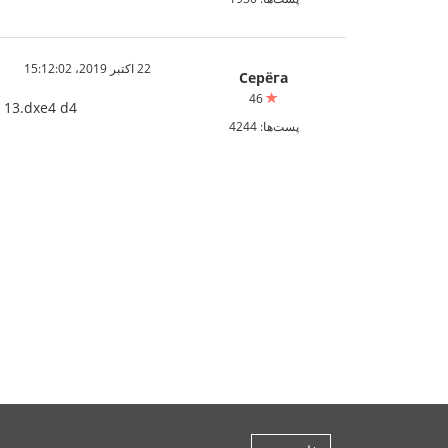
22 اکتبر 2019،‏ 15:12:02
Серёга
46
5 13.dxe4 d4
پست‌ها: 4244