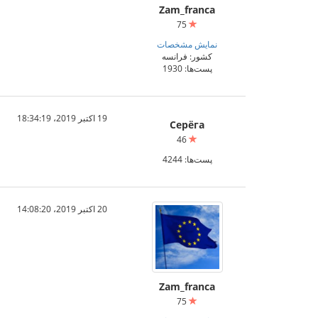
Zam_franca
75
نمایش مشخصات
کشور: فرانسه
پست‌ها: 1930
19 اکتبر 2019،‏ 18:34:19
Серёга
46
پست‌ها: 4244
20 اکتبر 2019،‏ 14:08:20
Zam_franca
75