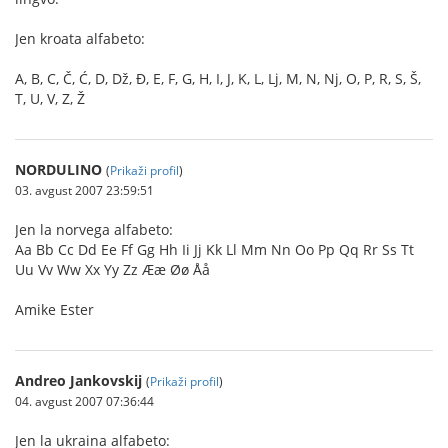
Jen kroata alfabeto:
A, B, C, Č, Ć, D, Dž, Đ, E, F, G, H, I, J, K, L, Lj, M, N, Nj, O, P, R, S, Š,
T, U, V, Z, Ž
NORDULINO
(
Prikaži profil
)
03. avgust 2007 23:59:51
Jen la norvega alfabeto:
Aa Bb Cc Dd Ee Ff Gg Hh Ii Jj Kk Ll Mm Nn Oo Pp Qq Rr Ss Tt
Uu Vv Ww Xx Yy Zz Ææ Øø Åå
Amike Ester
Andreo Jankovskij
(
Prikaži profil
)
04. avgust 2007 07:36:44
Jen la ukraina alfabeto: