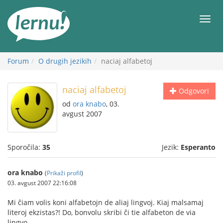
K
vsebini
Meni
Forum
O drugih jezikih
naciaj alfabetoj
naciaj alfabetoj
Odgovori
od
ora knabo
, 03.
avgust 2007
Sporočila:
35
Jezik:
Esperanto
ora knabo
(
Prikaži profil
)
03. avgust 2007 22:16:08
Mi ĉiam volis koni alfabetojn de aliaj lingvoj. Kiaj malsamaj
literoj ekzistas?! Do, bonvolu skribi ĉi tie alfabeton de via
lingvo.