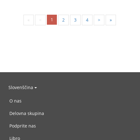
1
«
<
2
3
4
>
»
Slovenščina
O nas
Delovna skupina
Podprite nas
Libro