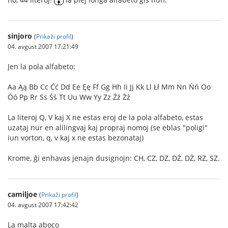
sinjoro
(
Prikaži profil
)
04. avgust 2007 17:21:49
Jen la pola alfabeto:
Aa Ąą Bb Cc Ćć Dd Ee Ęę Ff Gg Hh Ii Jj Kk Ll Łł Mm Nn Ńń Oo
Óó Pp Rr Ss Śś Tt Uu Ww Yy Zz Źź Żż
La literoj Q, V kaj X ne estas eroj de la pola alfabeto, estas
uzataj nur en alilingvaj kaj propraj nomoj (se eblas "poligi"
iun vorton, q, v kaj x ne estas bezonataj)
Krome, ĝi enhavas jenajn dusignojn: CH, CZ, DZ, DŹ, DŻ, RZ, SZ.
camiljoe
(
Prikaži profil
)
04. avgust 2007 17:42:42
La malta aboco