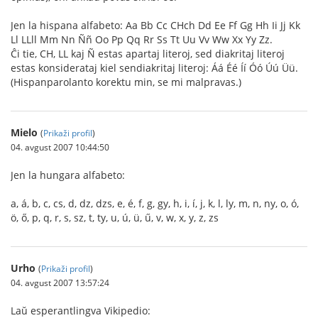
Jen la hispana alfabeto: Aa Bb Cc CHch Dd Ee Ff Gg Hh Ii Jj Kk
Ll LLll Mm Nn Ññ Oo Pp Qq Rr Ss Tt Uu Vv Ww Xx Yy Zz.
Ĉi tie, CH, LL kaj Ñ estas apartaj literoj, sed diakritaj literoj
estas konsiderataj kiel sendiakritaj literoj: Áá Éé Íí Óó Úú Üü.
(Hispanparolanto korektu min, se mi malpravas.)
Mielo
(
Prikaži profil
)
04. avgust 2007 10:44:50
Jen la hungara alfabeto:
a, á, b, c, cs, d, dz, dzs, e, é, f, g, gy, h, i, í, j, k, l, ly, m, n, ny, o, ó,
ö, ő, p, q, r, s, sz, t, ty, u, ú, ü, ű, v, w, x, y, z, zs
Urho
(
Prikaži profil
)
04. avgust 2007 13:57:24
Laŭ esperantlingva Vikipedio: