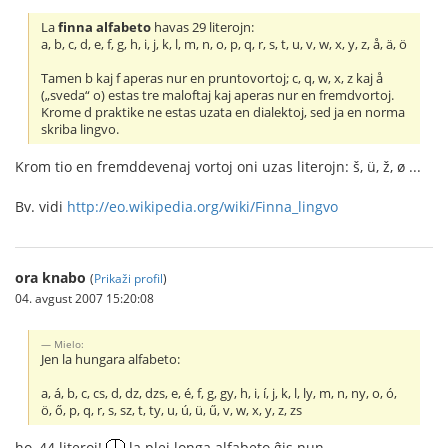
La
finna alfabeto
havas 29 literojn:
a, b, c, d, e, f, g, h, i, j, k, l, m, n, o, p, q, r, s, t, u, v, w, x, y, z, å, ä, ö
Tamen b kaj f aperas nur en pruntovortoj; c, q, w, x, z kaj å
(„sveda“ o) estas tre maloftaj kaj aperas nur en fremdvortoj.
Krome d praktike ne estas uzata en dialektoj, sed ja en norma
skriba lingvo.
Krom tio en fremddevenaj vortoj oni uzas literojn: š, ü, ž, ø ...
Bv. vidi
http://eo.wikipedia.org/wiki/Finna_lingvo
ora knabo
(
Prikaži profil
)
04. avgust 2007 15:20:08
Mielo:
Jen la hungara alfabeto:
a, á, b, c, cs, d, dz, dzs, e, é, f, g, gy, h, i, í, j, k, l, ly, m, n, ny, o, ó,
ö, ő, p, q, r, s, sz, t, ty, u, ú, ü, ű, v, w, x, y, z, zs
ho, 44 literoj!
la plej longa alfabeto ĝis nun.