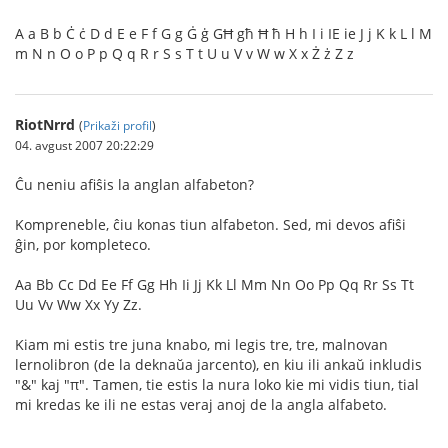
A a B b Ċ ċ D d E e F f G g Ġ ġ GĦ għ Ħ ħ H h I i IE ie J j K k L l M
m N n O o P p Q q R r S s T t U u V v W w X x Ż ż Z z
RiotNrrd
(
Prikaži profil
)
04. avgust 2007 20:22:29
Ĉu neniu afiŝis la anglan alfabeton?
Kompreneble, ĉiu konas tiun alfabeton. Sed, mi devos afiŝi
ĝin, por kompleteco.
Aa Bb Cc Dd Ee Ff Gg Hh Ii Jj Kk Ll Mm Nn Oo Pp Qq Rr Ss Tt
Uu Vv Ww Xx Yy Zz.
Kiam mi estis tre juna knabo, mi legis tre, tre, malnovan
lernolibron (de la deknaŭa jarcento), en kiu ili ankaŭ inkludis
"&" kaj "π". Tamen, tie estis la nura loko kie mi vidis tiun, tial
mi kredas ke ili ne estas veraj anoj de la angla alfabeto.