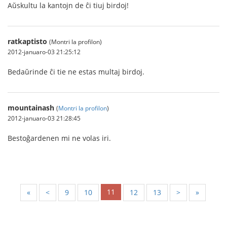
Aŭskultu la kantojn de ĉi tiuj birdoj!
ratkaptisto
(Montri la profilon)
2012-januaro-03 21:25:12
Bedaŭrinde ĉi tie ne estas multaj birdoj.
mountainash
(
Montri la profilon
)
2012-januaro-03 21:28:45
Bestoĝardenen mi ne volas iri.
11
«
<
9
10
12
13
>
»