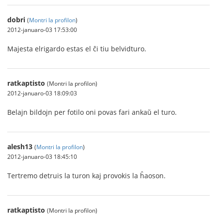
dobri
(
Montri la profilon
)
2012-januaro-03 17:53:00
Majesta elrigardo estas el ĉi tiu belvidturo.
ratkaptisto
(Montri la profilon)
2012-januaro-03 18:09:03
Belajn bildojn per fotilo oni povas fari ankaŭ el turo.
alesh13
(
Montri la profilon
)
2012-januaro-03 18:45:10
Tertremo detruis la turon kaj provokis la ĥaoson.
ratkaptisto
(Montri la profilon)