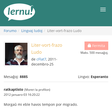
Al
la
Men
enhavo
Forumo
Lingvaj ludoj
Liter-vort-frazo Ludo
Liter-vort-frazo
Fermita
Ludo
Maks. 500 mesaĝoj.
de
cFlat7
, 2011-
decembro-25
Mesaĝoj:
8885
Lingvo:
Esperanto
ratkaptisto
(Montri la profilon)
2012-januaro-03 16:20:22
Morgaŭ mi eble havos tempon por migrado.