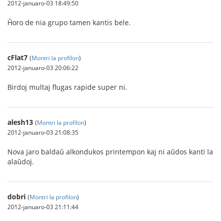
2012-januaro-03 18:49:50
Ĥoro de nia grupo tamen kantis bele.
cFlat7
(
Montri la profilon
)
2012-januaro-03 20:06:22
Birdoj multaj flugas rapide super ni.
alesh13
(
Montri la profilon
)
2012-januaro-03 21:08:35
Nova jaro baldaŭ alkondukos printempon kaj ni aŭdos kanti la
alaŭdoj.
dobri
(
Montri la profilon
)
2012-januaro-03 21:11:44