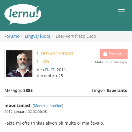
Al
la
Men
enhavo
Forumo
Lingvaj ludoj
Liter-vort-frazo Ludo
Liter-vort-frazo
Fermita
Ludo
Maks. 500 mesaĝoj.
de
cFlat7
, 2011-
decembro-25
Mesaĝoj:
8885
Lingvo:
Esperanto
mountainash
(
Montri la profilon
)
2012-januaro-02 02:56:58
Fakte mi ofte trinkas akvon pli multe ol mia ĉevalo.