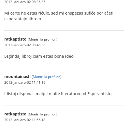
2012-januaro-02 08:36:35
Mi certe ne estas riĉulo, sed mi enspezas sufiĉe por aĉeti
esperantajn librojn.
ratkaptisto
(Montri la profilon)
2012-januaro-02 08:46:36
Legindaj libroj ĉiam estas bona ideo.
mountainash
(
Montri la profilon
)
2012-januaro-02 11:41:19
Idistoj disponas malpli multe literaturon ol Esperantistoj.
ratkaptisto
(Montri la profilon)
2012-januaro-02 11:56:18