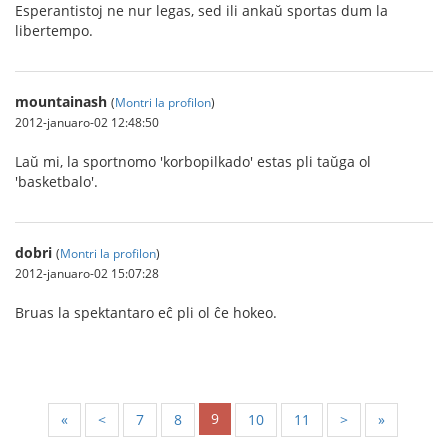
Esperantistoj ne nur legas, sed ili ankaŭ sportas dum la
libertempo.
mountainash
(
Montri la profilon
)
2012-januaro-02 12:48:50
Laŭ mi, la sportnomo 'korbopilkado' estas pli taŭga ol
'basketbalo'.
dobri
(
Montri la profilon
)
2012-januaro-02 15:07:28
Bruas la spektantaro eĉ pli ol ĉe hokeo.
9
«
<
7
8
10
11
>
»