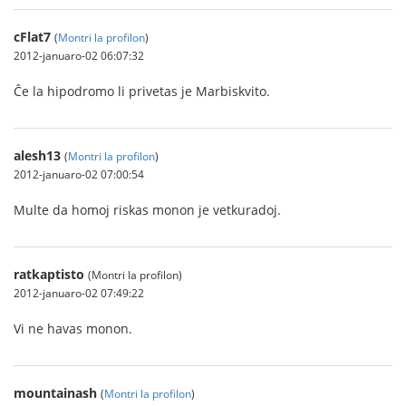
cFlat7
(
Montri la profilon
)
2012-januaro-02 06:07:32
Ĉe la hipodromo li privetas je Marbiskvito.
alesh13
(
Montri la profilon
)
2012-januaro-02 07:00:54
Multe da homoj riskas monon je vetkuradoj.
ratkaptisto
(Montri la profilon)
2012-januaro-02 07:49:22
Vi ne havas monon.
mountainash
(
Montri la profilon
)