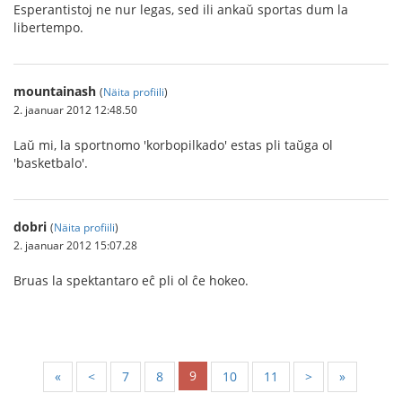
Esperantistoj ne nur legas, sed ili ankaŭ sportas dum la
libertempo.
mountainash
(
Näita profiili
)
2. jaanuar 2012 12:48.50
Laŭ mi, la sportnomo 'korbopilkado' estas pli taŭga ol
'basketbalo'.
dobri
(
Näita profiili
)
2. jaanuar 2012 15:07.28
Bruas la spektantaro eĉ pli ol ĉe hokeo.
9
«
<
7
8
10
11
>
»