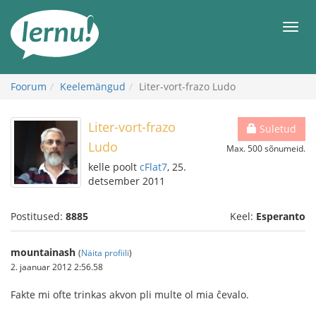
Sisu
juurde
Men
Foorum
Keelemängud
Liter-vort-frazo Ludo
Liter-vort-frazo
Suletud
Ludo
Max. 500 sõnumeid.
kelle poolt
cFlat7
, 25.
detsember 2011
Postitused:
8885
Keel:
Esperanto
mountainash
(
Näita profiili
)
2. jaanuar 2012 2:56.58
Fakte mi ofte trinkas akvon pli multe ol mia ĉevalo.