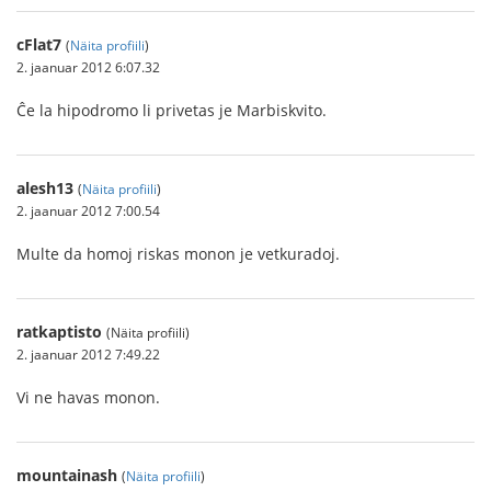
cFlat7
(
Näita profiili
)
2. jaanuar 2012 6:07.32
Ĉe la hipodromo li privetas je Marbiskvito.
alesh13
(
Näita profiili
)
2. jaanuar 2012 7:00.54
Multe da homoj riskas monon je vetkuradoj.
ratkaptisto
(Näita profiili)
2. jaanuar 2012 7:49.22
Vi ne havas monon.
mountainash
(
Näita profiili
)