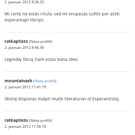
2. jaanuar 2012 8:36.35
Mi certe ne estas riĉulo, sed mi enspezas sufiĉe por aĉeti
esperantajn librojn.
ratkaptisto
(Näita profiili)
2. jaanuar 2012 8:46.36
Legindaj libroj ĉiam estas bona ideo.
mountainash
(
Näita profiili
)
2. jaanuar 2012 11:41.19
Idistoj disponas malpli multe literaturon ol Esperantistoj.
ratkaptisto
(Näita profiili)
2. jaanuar 2012 11:56.18