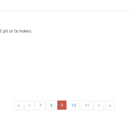
 pli ol ĉe hokeo.
9
«
<
7
8
10
11
>
»