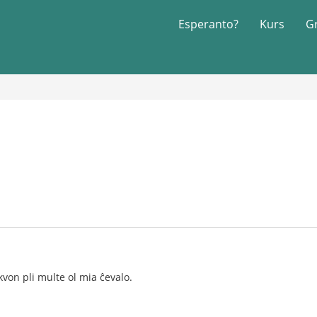
Esperanto?
Kurs
G
kvon pli multe ol mia ĉevalo.