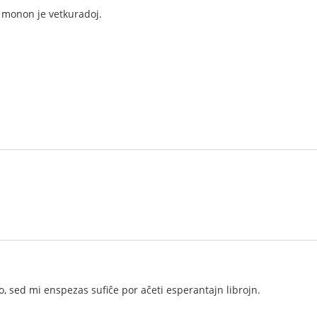
 monon je vetkuradoj.
lo, sed mi enspezas sufiĉe por aĉeti esperantajn librojn.