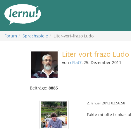
Zum
Inhalt
Forum
Sprachspiele
Liter-vort-frazo Ludo
Liter-vort-frazo Ludo
von
cFlat7
, 25. Dezember 2011
Beiträge:
8885
2. Januar 2012 02:56:58
Fakte mi ofte trinkas a