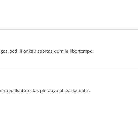
egas, sed ili ankaŭ sportas dum la libertempo.
orbopilkado' estas pli taŭga ol 'basketbalo'.