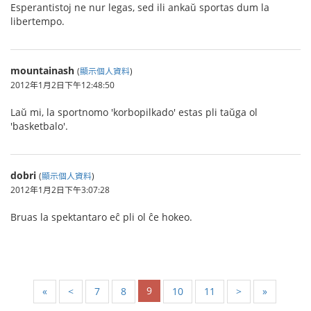
Esperantistoj ne nur legas, sed ili ankaŭ sportas dum la
libertempo.
mountainash
(
顯示個人資料
)
2012年1月2日下午12:48:50
Laŭ mi, la sportnomo 'korbopilkado' estas pli taŭga ol
'basketbalo'.
dobri
(
顯示個人資料
)
2012年1月2日下午3:07:28
Bruas la spektantaro eĉ pli ol ĉe hokeo.
9
«
<
7
8
10
11
>
»