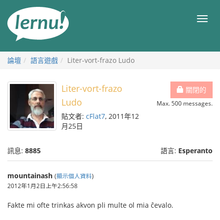
前
往
目
目
錄
錄
論壇
語言遊戲
Liter-vort-frazo Ludo
Liter-vort-frazo
關閉的
Ludo
Max. 500 messages.
貼文者:
cFlat7
, 2011年12
月25日
訊息:
8885
語言:
Esperanto
mountainash
(
顯示個人資料
)
2012年1月2日上午2:56:58
Fakte mi ofte trinkas akvon pli multe ol mia ĉevalo.