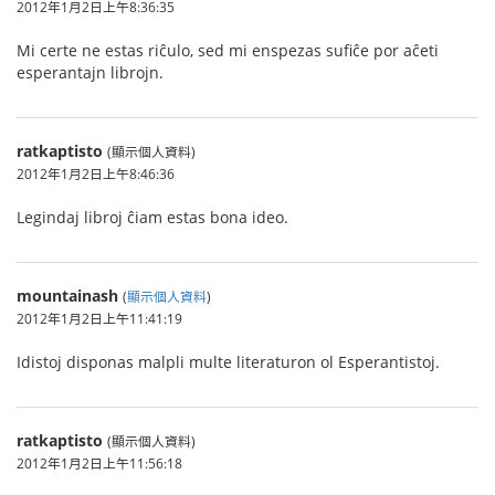
2012年1月2日上午8:36:35
Mi certe ne estas riĉulo, sed mi enspezas sufiĉe por aĉeti
esperantajn librojn.
ratkaptisto
(顯示個人資料)
2012年1月2日上午8:46:36
Legindaj libroj ĉiam estas bona ideo.
mountainash
(
顯示個人資料
)
2012年1月2日上午11:41:19
Idistoj disponas malpli multe literaturon ol Esperantistoj.
ratkaptisto
(顯示個人資料)
2012年1月2日上午11:56:18