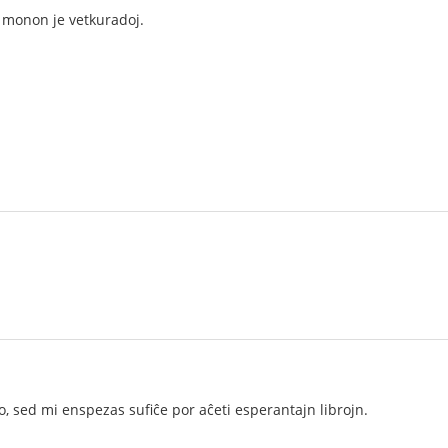
 monon je vetkuradoj.
lo, sed mi enspezas sufiĉe por aĉeti esperantajn librojn.