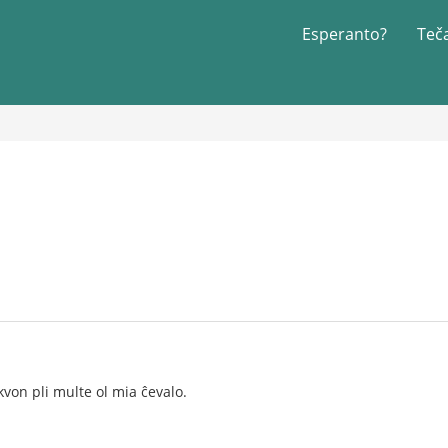
Esperanto?
Teč
kvon pli multe ol mia ĉevalo.