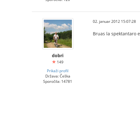
02. januar 2012 15:07:28
Bruas la spektantaro eĉ
dobri
149
Prikaži profil
Država: Češka
Sporočila: 14781