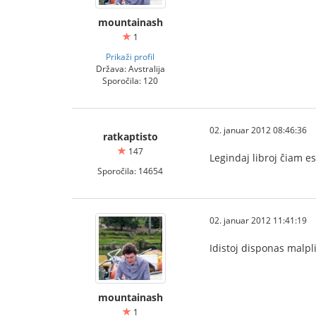
mountainash
1
Prikaži profil
Država: Avstralija
Sporočila: 120
02. januar 2012 08:46:36
ratkaptisto
147
Legindaj libroj ĉiam e
Sporočila: 14654
02. januar 2012 11:41:19
Idistoj disponas malpli
mountainash
1