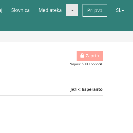
aj
Slovnica
Mediateka
SL
Prijava
Zaprto
Največ 500 sporočil.
Jezik:
Esperanto