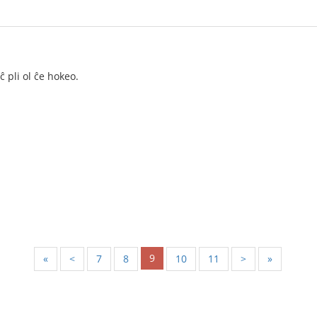
 pli ol ĉe hokeo.
9
«
<
7
8
10
11
>
»