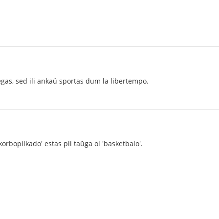
egas, sed ili ankaŭ sportas dum la libertempo.
orbopilkado' estas pli taŭga ol 'basketbalo'.