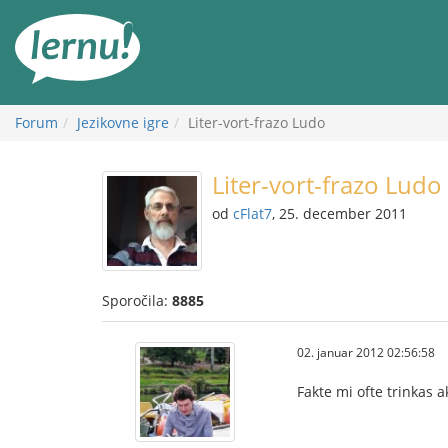
K
vsebini
Forum
Jezikovne igre
Liter-vort-frazo Ludo
Liter-vort-frazo Ludo
od
cFlat7
, 25. december 2011
Sporočila:
8885
02. januar 2012 02:56:58
Fakte mi ofte trinkas a