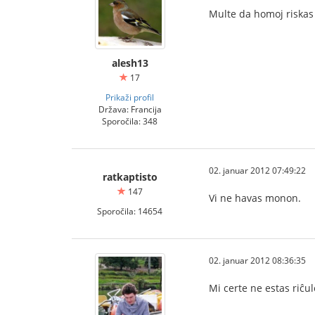
Multe da homoj riskas
alesh13
17
Prikaži profil
Država: Francija
Sporočila: 348
02. januar 2012 07:49:22
ratkaptisto
147
Vi ne havas monon.
Sporočila: 14654
02. januar 2012 08:36:35
Mi certe ne estas riĉu