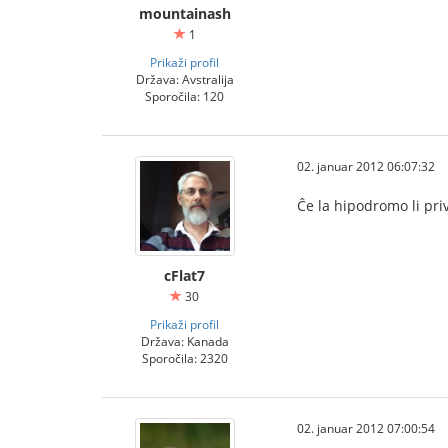
mountainash
1
Prikaži profil
Država: Avstralija
Sporočila: 120
02. januar 2012 06:07:32
Ĉe la hipodromo li pri
cFlat7
30
Prikaži profil
Država: Kanada
Sporočila: 2320
02. januar 2012 07:00:54