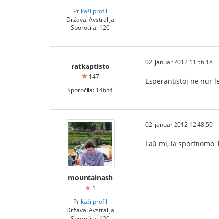
Prikaži profil
Država: Avstralija
Sporočila: 120
02. januar 2012 11:56:18
ratkaptisto
147
Esperantistoj ne nur l
Sporočila: 14654
02. januar 2012 12:48:50
Laŭ mi, la sportnomo 'k
mountainash
1
Prikaži profil
Država: Avstralija
Sporočila: 120