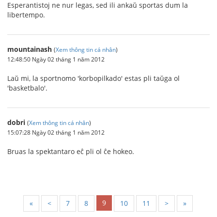
Esperantistoj ne nur legas, sed ili ankaŭ sportas dum la
libertempo.
mountainash
(
Xem thông tin cá nhân
)
12:48:50 Ngày 02 tháng 1 năm 2012
Laŭ mi, la sportnomo 'korbopilkado' estas pli taŭga ol
'basketbalo'.
dobri
(
Xem thông tin cá nhân
)
15:07:28 Ngày 02 tháng 1 năm 2012
Bruas la spektantaro eĉ pli ol ĉe hokeo.
9
«
<
7
8
10
11
>
»