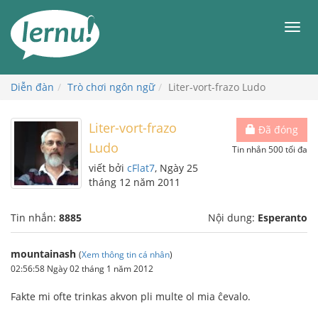
Đi
đến
Men
phần
nội
dung
Diễn đàn
Trò chơi ngôn ngữ
Liter-vort-frazo Ludo
Liter-vort-frazo
Đã đóng
Ludo
Tin nhắn 500 tối đa
viết bởi
cFlat7
, Ngày 25
tháng 12 năm 2011
Tin nhắn:
8885
Nội dung:
Esperanto
mountainash
(
Xem thông tin cá nhân
)
02:56:58 Ngày 02 tháng 1 năm 2012
Fakte mi ofte trinkas akvon pli multe ol mia ĉevalo.