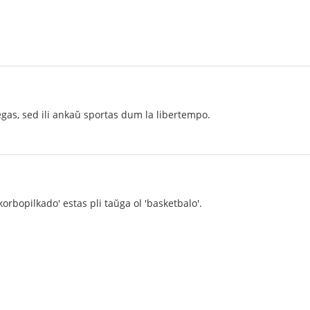
egas, sed ili ankaŭ sportas dum la libertempo.
orbopilkado' estas pli taŭga ol 'basketbalo'.