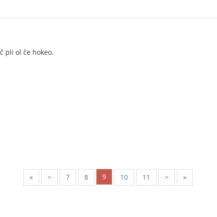
 pli ol ĉe hokeo.
9
«
<
7
8
10
11
>
»