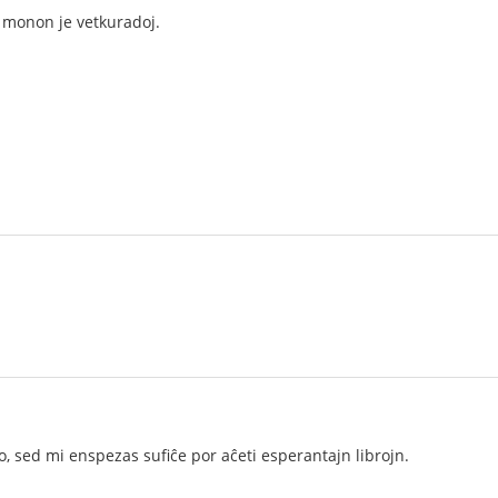
 monon je vetkuradoj.
lo, sed mi enspezas sufiĉe por aĉeti esperantajn librojn.