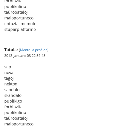
forblovita
publikulino
taŭrobataloj
maloportuneco
entuziasmemulo
ŝtuparplatformo
TatuLe
(
Montri la profilon
)
2012-januaro-03 22:36:48
sep
nova
tagoj
nokton
sandalo
skandalo
publikigo
forblovita
publikulino
taŭrobataloj
maloportuneco