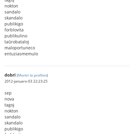
nokton
sandalo
skandalo
publikigo
forblovita
publikulino
taŭrobataloj
maloportuneco
entuziasmemulo
dobri
(
Montri la profilon
)
2012-januaro-03 22:23:25
sep
nova
tagoj
nokton
sandalo
skandalo
publikigo