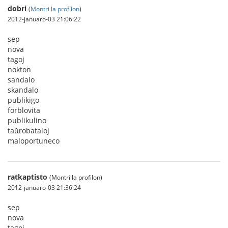
dobri
(
Montri la profilon
)
2012-januaro-03 21:06:22
sep
nova
tagoj
nokton
sandalo
skandalo
publikigo
forblovita
publikulino
taŭrobataloj
maloportuneco
ratkaptisto
(Montri la profilon)
2012-januaro-03 21:36:24
sep
nova
tagoj