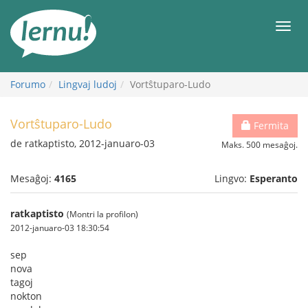
Al
la
Men
enhavo
Forumo
Lingvaj ludoj
Vortŝtuparo-Ludo
Vortŝtuparo-Ludo
Fermita
de ratkaptisto, 2012-januaro-03
Maks. 500 mesaĝoj.
Mesaĝoj:
4165
Lingvo:
Esperanto
ratkaptisto
(Montri la profilon)
2012-januaro-03 18:30:54
sep
nova
tagoj
nokton