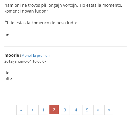
"Iam oni ne trovos pli longajn vortojn. Tio estas la momento,
komenci novan ludon"
Ĉi tie estas la komenco de nova ludo:
tie
moorle
(
Montri la profilon
)
2012-januaro-04 10:05:07
tie
ofte
2
«
<
1
3
4
5
>
»