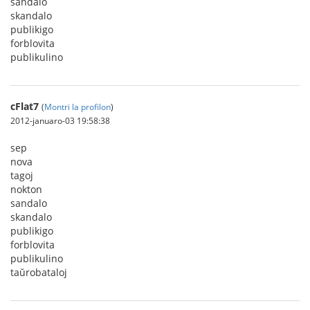
sandalo
skandalo
publikigo
forblovita
publikulino
cFlat7
(
Montri la profilon
)
2012-januaro-03 19:58:38
sep
nova
tagoj
nokton
sandalo
skandalo
publikigo
forblovita
publikulino
taŭrobataloj