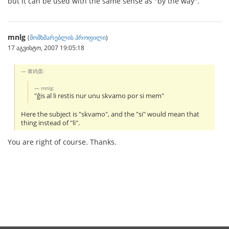
but it can be used with the same sense as "by the way".
mnlg
(
მომხმარებლის პროფილი
)
17 აგვისტო, 2007 19:05:18
黄鸡蛋:
mnlg:
"ĝis al li restis nur unu skvamo por si mem"
Here the subject is "skvamo", and the "si" would mean that
thing instead of "li".
You are right of course. Thanks.