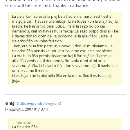
errors will be corrected. Thanks in advance!
La ĉielarko-fiŝo estis la plej bela fiŝo en la maro. Sed li estis
malĝoja ĉar li havas nul amikojn. Li ne ludas kun la aliaj fiŝoj. Li
kredis, ke li estis tro bela ludi. Li iris al la saĝo polpo kaj li
demandis, Kial mi havas nul amikoj? La saĝo polpo diris al li ke
li devas donaci ĉiom de liaj skviamoj al la aliaj fiŝoj. Certe, la
ĉielarko-fiŝo ve volas fari tion.
Tiam, eta blua fiŝo petis lin, Bonvolu doni al mi skviamo. La
ĉielarko-fiŝo pensis ke unu eta skviamo estus ne problemo.
La eta blua fiŝo prenis skviamon kaj li foriris ĝoje. Tiame, la
aliaj fiŝo venis kaj ili demandis, Bonvolu doni al mi unu
skviamo. Al ĉiu, la ĉielarko-fiŝo donis skviamon ĝis li havis sole
unu skviamo li mem.
Li estis jam ne la plej bela fiŝo en la maro. Sed li estis la plej
ĝoja.
mnlg
(
მომხმარებლის პროფილი
)
17 აგვისტო, 2007 01:13:14
richardhall:
La ĉielarko-fiŝo