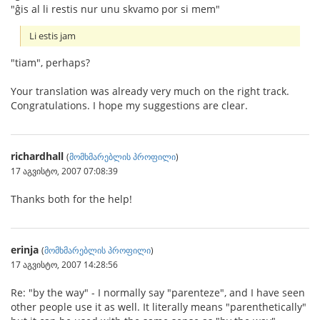
"ĝis al li restis nur unu skvamo por si mem"
Li estis jam
"tiam", perhaps?
Your translation was already very much on the right track.
Congratulations. I hope my suggestions are clear.
richardhall
(
მომხმარებლის პროფილი
)
17 აგვისტო, 2007 07:08:39
Thanks both for the help!
erinja
(
მომხმარებლის პროფილი
)
17 აგვისტო, 2007 14:28:56
Re: "by the way" - I normally say "parenteze", and I have seen
other people use it as well. It literally means "parenthetically"