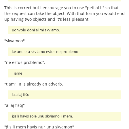
This is correct but I encourage you to use "peti al li" so that
the request can take the object. With that form you would end
up having two objects and it's less pleasant.
Bonvolu doni al mi skviamo.
"skvamon".
ke unu eta skviamo estus ne problemo
"ne estus problemo".
Tiame
"tiam". It is already an adverb.
la aliaj fiŝo
"aliaj fiŝoj"
ĝis li havis sole unu skviamo li mem.
"ĝis li mem havis nur unu skvamon"