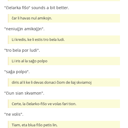
"ĉielarka fiŝo" sounds a bit better.
ĉar li havas nul amikojn.
"neniu(j)n amiko(j)n".
Li kredis, ke li estis tro bela ludi.
"tro bela por ludi".
Li iris al la saĝo polpo
"saĝa polpo".
diris al li ke li devas donaci ĉiom de liaj skviamoj
"ĉiun sian skvamon".
Certe, la ĉielarko-fiŝo ve volas fari tion.
"ne volis".
Tiam, eta blua fiŝo petis lin,