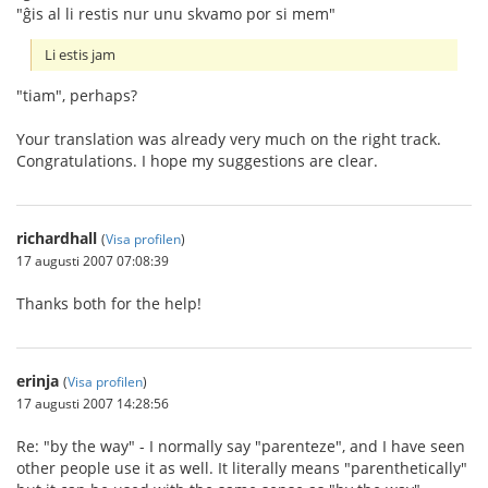
"ĝis al li restis nur unu skvamo por si mem"
Li estis jam
"tiam", perhaps?
Your translation was already very much on the right track.
Congratulations. I hope my suggestions are clear.
richardhall
(
Visa profilen
)
17 augusti 2007 07:08:39
Thanks both for the help!
erinja
(
Visa profilen
)
17 augusti 2007 14:28:56
Re: "by the way" - I normally say "parenteze", and I have seen
other people use it as well. It literally means "parenthetically"