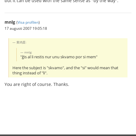
but it can be used with the same sense as "by the way".
mnlg
(
Visa profilen
)
17 augusti 2007 19:05:18
黄鸡蛋:
mnlg:
"ĝis al li restis nur unu skvamo por si mem"
Here the subject is "skvamo", and the "si" would mean that
thing instead of "li".
You are right of course. Thanks.