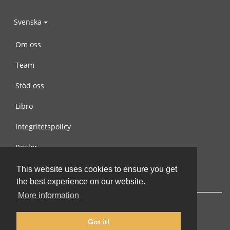
Svenska
Om oss
Team
Stöd oss
Libro
Integritetspolicy
Regler
Kontakta oss
This website uses cookies to ensure you get
the best experience on our website.
More information
Got it!