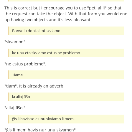
This is correct but I encourage you to use "peti al li" so that
the request can take the object. With that form you would end
up having two objects and it's less pleasant.
Bonvolu doni al mi skviamo.
"skvamon".
ke unu eta skviamo estus ne problemo
"ne estus problemo".
Tiame
"tiam". It is already an adverb.
la aliaj fiŝo
"aliaj fiŝoj"
ĝis li havis sole unu skviamo li mem.
"ĝis li mem havis nur unu skvamon"