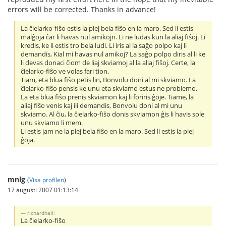
errors will be corrected. Thanks in advance!
La ĉielarko-fiŝo estis la plej bela fiŝo en la maro. Sed li estis
malĝoja ĉar li havas nul amikojn. Li ne ludas kun la aliaj fiŝoj. Li
kredis, ke li estis tro bela ludi. Li iris al la saĝo polpo kaj li
demandis, Kial mi havas nul amikoj? La saĝo polpo diris al li ke
li devas donaci ĉiom de liaj skviamoj al la aliaj fiŝoj. Certe, la
ĉielarko-fiŝo ve volas fari tion.
Tiam, eta blua fiŝo petis lin, Bonvolu doni al mi skviamo. La
ĉielarko-fiŝo pensis ke unu eta skviamo estus ne problemo.
La eta blua fiŝo prenis skviamon kaj li foriris ĝoje. Tiame, la
aliaj fiŝo venis kaj ili demandis, Bonvolu doni al mi unu
skviamo. Al ĉiu, la ĉielarko-fiŝo donis skviamon ĝis li havis sole
unu skviamo li mem.
Li estis jam ne la plej bela fiŝo en la maro. Sed li estis la plej
ĝoja.
mnlg
(
Visa profilen
)
17 augusti 2007 01:13:14
richardhall:
La ĉielarko-fiŝo