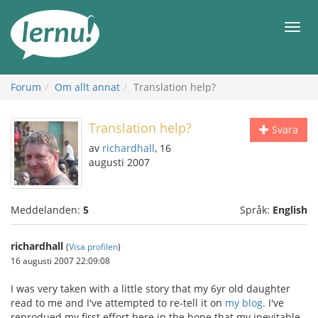
Till
sidans
Meny
innehåll
Forum
Om allt annat
Translation help?
Translation help?
Svara
av
richardhall
, 16
augusti 2007
Meddelanden:
5
Språk:
English
richardhall
(
Visa profilen
)
16 augusti 2007 22:09:08
I was very taken with a little story that my 6yr old daughter
read to me and I've attempted to re-tell it on
my blog
. I've
reprodued my first effort here in the hope that my inevitable