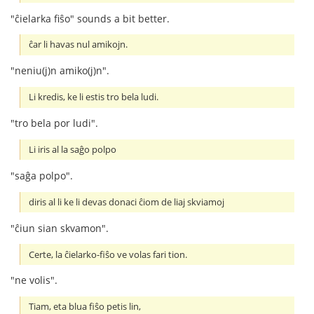
"ĉielarka fiŝo" sounds a bit better.
ĉar li havas nul amikojn.
"neniu(j)n amiko(j)n".
Li kredis, ke li estis tro bela ludi.
"tro bela por ludi".
Li iris al la saĝo polpo
"saĝa polpo".
diris al li ke li devas donaci ĉiom de liaj skviamoj
"ĉiun sian skvamon".
Certe, la ĉielarko-fiŝo ve volas fari tion.
"ne volis".
Tiam, eta blua fiŝo petis lin,