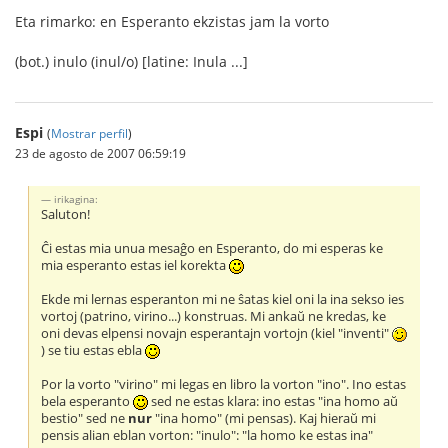
Eta rimarko: en Esperanto ekzistas jam la vorto
(bot.) inulo (inul/o) [latine: Inula ...]
Espi
(
Mostrar perfil
)
23 de agosto de 2007 06:59:19
irikagina:
Saluton!
Ĉi estas mia unua mesaĝo en Esperanto, do mi esperas ke
mia esperanto estas iel korekta
Ekde mi lernas esperanton mi ne ŝatas kiel oni la ina sekso ies
vortoj (patrino, virino...) konstruas. Mi ankaŭ ne kredas, ke
oni devas elpensi novajn esperantajn vortojn (kiel "inventi"
) se tiu estas ebla
Por la vorto "virino" mi legas en libro la vorton "ino". Ino estas
bela esperanto
sed ne estas klara: ino estas "ina homo aŭ
bestio" sed ne
nur
"ina homo" (mi pensas). Kaj hieraŭ mi
pensis alian eblan vorton: "inulo": "la homo ke estas ina"