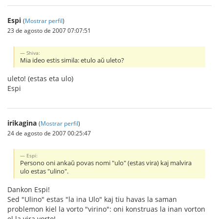
Espi
(
Mostrar perfil
)
23 de agosto de 2007 07:07:51
Shiva:
Mia ideo estis simila: etulo aŭ uleto?
uleto! (estas eta ulo)
Espi
irikagina
(
Mostrar perfil
)
24 de agosto de 2007 00:25:47
Espi:
Persono oni ankaŭ povas nomi "ulo" (estas vira) kaj malvira
ulo estas "ulino".
Dankon Espi!
Sed "Ulino" estas "la ina Ulo" kaj tiu havas la saman
problemon kiel la vorto "virino": oni konstruas la inan vorton
el la vira vorto!