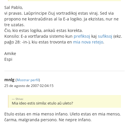
Sal Pablo,
vi pravas. Laŭprincipe ĉiuj vortradikoj estas viraj. Sed via
propono ne kontraŭdiras al la E-a logiko. Ja ekzistas, nur ne
tre uzatas.
Ĉio, kio estas logika, ankaŭ estas korekta.
Konsilo: E-a vortfarada sistemo kun
prefiksoj
kaj
sufiksoj
(ekz.
paĝo 28: -in-), kiu estas trovonta en
mia nova retejo
.
Amike
Espi
mnlg
(
Mostrar perfil
)
25 de agosto de 2007 02:04:15
Shiva:
Mia ideo estis simila: etulo aŭ uleto?
Etulo estas en mia menso infano. Uleto estas en mia menso,
ĉarma, malgranda persono. Ne nepre infano.