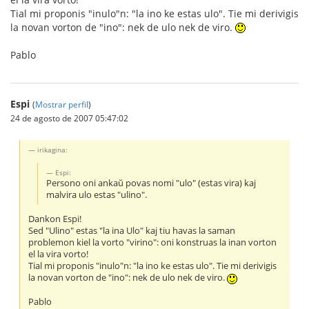
Tial mi proponis "inulo"n: "la ino ke estas ulo". Tie mi derivigis
la novan vorton de "ino": nek de ulo nek de viro.
Pablo
Espi
(
Mostrar perfil
)
24 de agosto de 2007 05:47:02
irikagina:
Espi:
Persono oni ankaŭ povas nomi "ulo" (estas vira) kaj
malvira ulo estas "ulino".
Dankon Espi!
Sed "Ulino" estas "la ina Ulo" kaj tiu havas la saman
problemon kiel la vorto "virino": oni konstruas la inan vorton
el la vira vorto!
Tial mi proponis "inulo"n: "la ino ke estas ulo". Tie mi derivigis
la novan vorton de "ino": nek de ulo nek de viro.
Pablo