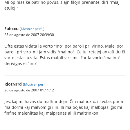
Mi opinias ke patrino povus, siajn filojn prenante, diri "miaj
etuloj!"
Fabcxu
(
Mostrar perfil
)
25 de agosto de 2007 20:39:30
Ofte estas vidata la vorto "ino" por paroli pri virino. Male, por
paroli pri viro, mi jam vidis "malino". Ĉe iuj retejoj ankaŭ tiu ĉi
vorto estas uzata. Estas malpli virisme, ĉar la vorto "malino"
deriviĝas el "ino".
RiotNrrd
(
Mostrar perfil
)
26 de agosto de 2007 01:11:12
Jes, kaj mi havas du malhundojn. Ĉiu malnokto, ili volas por mi
maldormi kaj malvomigi ilin. Ili malbojas kaj malbojas, ĝis mi
finfine malenlitas kaj malprenas al ili maltrinkon.