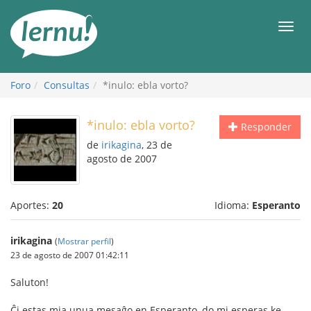
Contenido
Men
Foro
Consultas
*inulo: ebla vorto?
*inulo: ebla vorto?
Responder
de
irikagina
, 23 de
agosto de 2007
Aportes:
20
Idioma:
Esperanto
irikagina
(
Mostrar perfil
)
23 de agosto de 2007 01:42:11
Saluton!
Ĉi estas mia unua mesaĝo en Esperanto, do mi esperas ke