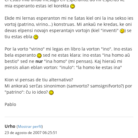
mia esperanto estas iel korekta
Ekde mi lernas esperanton mi ne ŝatas kiel oni la ina sekso ies
vortoj (patrino, virino...) konstruas. Mi ankaŭ ne kredas, ke oni
devas elpensi novajn esperantajn vortojn (kiel "inventi"
) se
tiu estas ebla
Por la vorto "virino" mi legas en libro la vorton "ino". Ino estas
bela esperanto
sed ne estas klara: ino estas "ina homo aŭ
bestio" sed ne
nur
"ina homo" (mi pensas). Kaj hieraŭ mi
pensis alian eblan vorton: "inulo": "la homo ke estas ina"
Kion vi pensas de tiu alternativo?
Mi ankoraŭ serĉas sinonimon (samvorto? samsignifvorto?) por
"patrino": ĉu io ideo?
Pablo
Urho
(
Mostrar perfil
)
23 de agosto de 2007 06:25:51