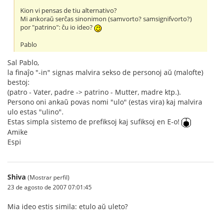
Kion vi pensas de tiu alternativo?
Mi ankoraŭ serĉas sinonimon (samvorto? samsignifvorto?)
por "patrino": ĉu io ideo?
Pablo
Sal Pablo,
la finaĵo "-in" signas malvira sekso de personoj aŭ (malofte)
bestoj:
(patro - Vater, padre -> patrino - Mutter, madre ktp.).
Persono oni ankaŭ povas nomi "ulo" (estas vira) kaj malvira
ulo estas "ulino".
Estas simpla sistemo de prefiksoj kaj sufiksoj en E-o!
Amike
Espi
Shiva
(Mostrar perfil)
23 de agosto de 2007 07:01:45
Mia ideo estis simila: etulo aŭ uleto?