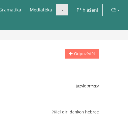
Gramatika
Mediatéka
CS
Přihlášení
Odpovědět
Jazyk:
עברית
Kiel diri dankon hebree?