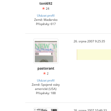
toni692
24
Ukázat profil
Země: Maďarsko
Příspěvky: 617
26. srpna 2007 9:25:35
pastorant
2
Ukázat profil
Země: Spojené státy
americké (USA)
Příspěvky: 188
26. srpna 2007 10:46:33