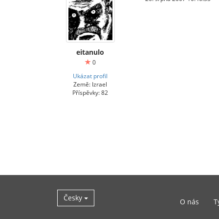
eitanulo
0
Ukázat profil
Země: Izrael
Příspěvky: 82
Česky
O nás
T