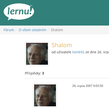
Přejít
k
obsahu
Fórum
O všem ostatním
Shalom
Shalom
od uživatele
toni692
ze dne 26. sr
Příspěvky:
3
26. srpna 2007 9:03:50