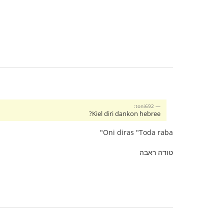
toni692:
Kiel diri dankon hebree?
Oni diras "Toda raba"
טודה ראבה