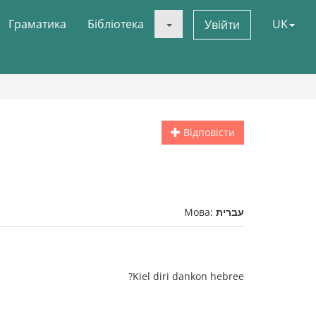
Граматика
Бібліотека
UK
Увійти
Відповісти
Мова:
עברית
Kiel diri dankon hebree?