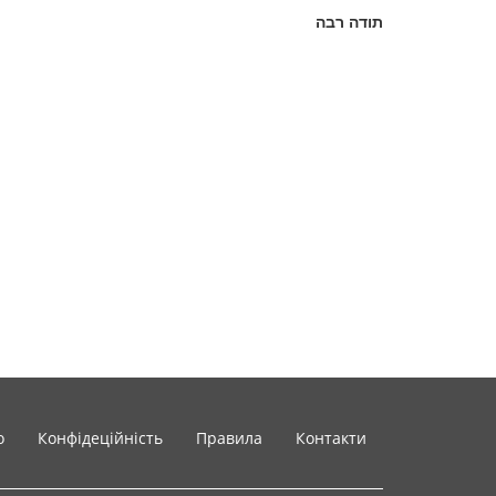
תודה רבה
o
Конфідеційність
Правила
Контакти