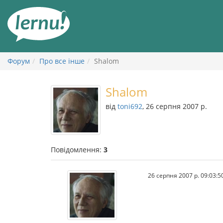
До
змісту
Форум
Про все інше
Shalom
Shalom
від
toni692
, 26 серпня 2007 р.
Повідомлення:
3
26 серпня 2007 р. 09:03:5