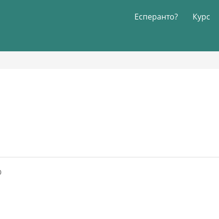
Есперанто?
Курс
0