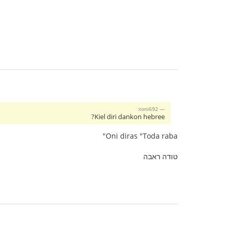
toni692:
Kiel diri dankon hebree?
Oni diras "Toda raba"
טודה ראבה