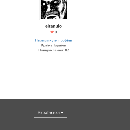
eitanulo
0
Переглянути профіль
Країна: Ізраїль
Повідомлення: 82
Українська