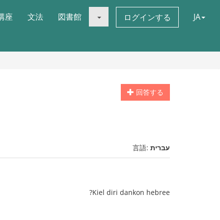
講座
文法
図書館
JA
ログインする
回答する
言語:
עברית
Kiel diri dankon hebree?