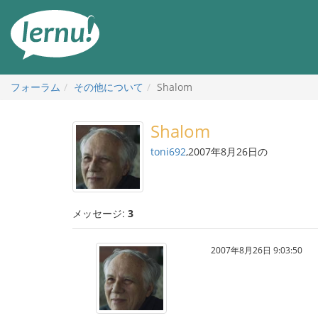
目
次
へ
フォーラム
その他について
Shalom
Shalom
toni692
,2007年8月26日の
メッセージ:
3
2007年8月26日 9:03:50