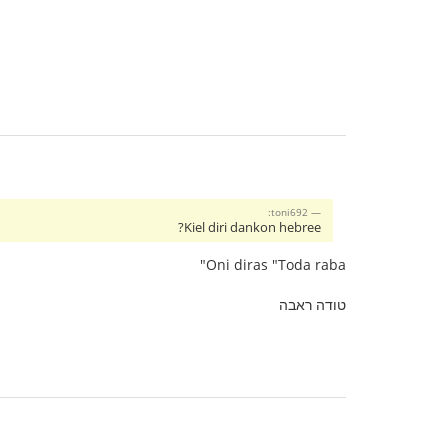
toni692:
Kiel diri dankon hebree?
Oni diras "Toda raba"
טודה ראבה