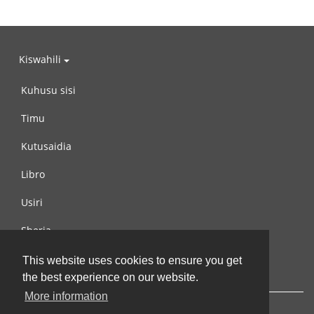
Kiswahili
Kuhusu sisi
Timu
Kutusaidia
Libro
Usiri
Sheria
Wasiliana na si
This website uses cookies to ensure you get
the best experience on our website.
More information