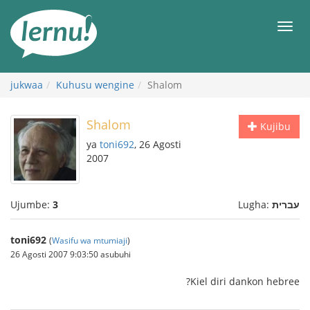
Kwa
maudhui
orod
jukwaa
Kuhusu wengine
Shalom
Shalom
Kujibu
ya
toni692
, 26 Agosti
2007
Ujumbe:
3
Lugha:
עברית
toni692
(
Wasifu wa mtumiaji
)
26 Agosti 2007 9:03:50 asubuhi
Kiel diri dankon hebree?