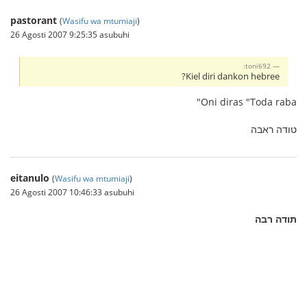
pastorant
(
Wasifu wa mtumiaji
)
26 Agosti 2007 9:25:35 asubuhi
toni692:
Kiel diri dankon hebree?
Oni diras "Toda raba"
טודה ראבה
eitanulo
(
Wasifu wa mtumiaji
)
26 Agosti 2007 10:46:33 asubuhi
תודה רבה