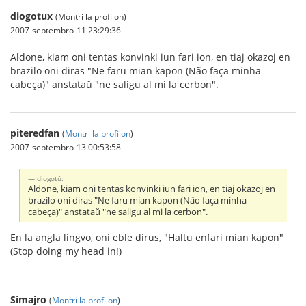
diogotux
(Montri la profilon)
2007-septembro-11 23:29:36
Aldone, kiam oni tentas konvinki iun fari ion, en tiaj okazoj en
brazilo oni diras "Ne faru mian kapon (Não faça minha
cabeça)" anstataŭ "ne saligu al mi la cerbon".
piteredfan
(
Montri la profilon
)
2007-septembro-13 00:53:58
diogotŭ:
Aldone, kiam oni tentas konvinki iun fari ion, en tiaj okazoj en
brazilo oni diras "Ne faru mian kapon (Não faça minha
cabeça)" anstataŭ "ne saligu al mi la cerbon".
En la angla lingvo, oni eble dirus, "Haltu enfari mian kapon"
(Stop doing my head in!)
Simajro
(
Montri la profilon
)