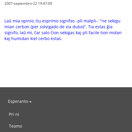
2007-septembro-22 19:47:09
Laŭ mia opinio, tiu esprimo signifas -pli malpli-: "ne sekigu
mian cerbon (per solvigado de via dubo)". Tia estas ĝia
signifo, laŭ mi, ĉar salo ĉion sekigas kaj pli facile tion molan
kaj humidan kiel cerbo estas.
Esperanto
Pri ni
Teamo