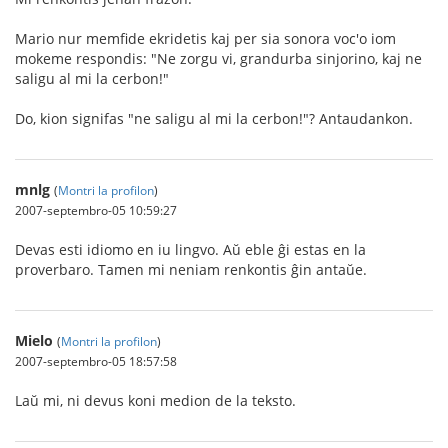
Mario nur memfide ekridetis kaj per sia sonora voc'o iom
mokeme respondis: "Ne zorgu vi, grandurba sinjorino, kaj ne
saligu al mi la cerbon!"
Do, kion signifas "ne saligu al mi la cerbon!"? Antaudankon.
mnlg
(
Montri la profilon
)
2007-septembro-05 10:59:27
Devas esti idiomo en iu lingvo. Aŭ eble ĝi estas en la
proverbaro. Tamen mi neniam renkontis ĝin antaŭe.
Mielo
(
Montri la profilon
)
2007-septembro-05 18:57:58
Laŭ mi, ni devus koni medion de la teksto.