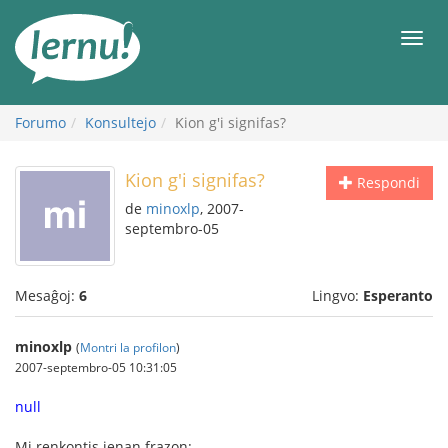
Al
la
Men
enhavo
Forumo
Konsultejo
Kion g'i signifas?
Kion g'i signifas?
Respondi
de
minoxlp
, 2007-
septembro-05
Mesaĝoj:
6
Lingvo:
Esperanto
minoxlp
(
Montri la profilon
)
2007-septembro-05 10:31:05
null
Mi renkontis jenan frazon: