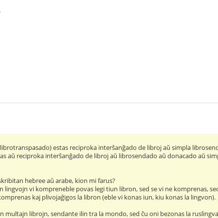
.
(librotranspasado) estas reciproka interŝanĝado de libroj aŭ simpla libros
as aŭ reciproka interŝanĝado de libroj aŭ librosendado aŭ donacado aŭ simple 
 skribitan hebree aŭ arabe, kion mi farus?
n lingvojn vi kompreneble povas legi tiun libron, sed se vi ne komprenas, s
omprenas kaj plivojaĝigos la libron (eble vi konas iun, kiu konas la lingvon).
jn multajn librojn, sendante ilin tra la mondo, sed ĉu oni bezonas la ruslingva