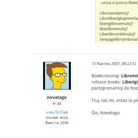
- unua vi povus liber
Librosendantoj?
Libroliberigkajinterŝ
liberiglibroemuloj?
liberlibremuloj?
Liberlibroinklinuloj?
Senpagelibrojndonac
10 กันยายน 2007, 08:22:52
Bookcrossing:
Libroin
release books:
Liberigi
partoprenantoj de bo
novatago
Tiuj, laŭ mi, estas la pl
48
แสดงโปรไฟล์
Ĝis, Novatago.
ประเทศ: สเปน
ข้อความ 2696