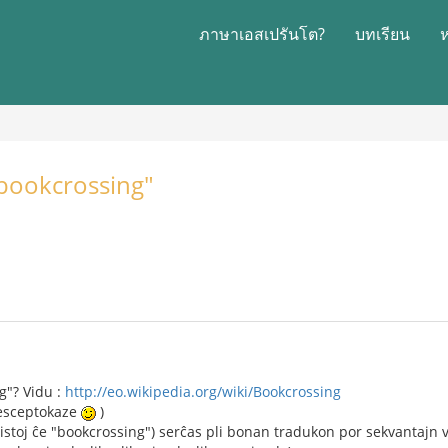
ภาษาเอสเปรันโต?
บทเรียน
"bookcrossing"
g"? Vidu :
http://eo.wikipedia.org/wiki/Bookcrossing
 esceptokaze
)
stoj ĉe "bookcrossing") serĉas pli bonan tradukon por sekvantajn v