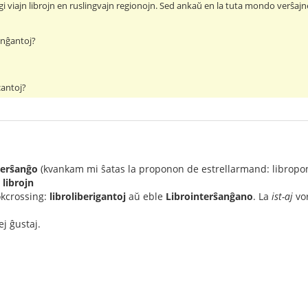
igi viajn librojn en ruslingvajn regionojn. Sed ankaŭ en la tuta mondo verŝajn
anĝantoj?
antoj?
terŝanĝo
(kvankam mi ŝatas la proponon de estrellarmand: libropon
 librojn
okcrossing:
libroliberigantoj
aŭ eble
Librointerŝanĝano
. La
ist-aj
vor
ej ĝustaj.