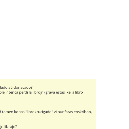
endado aŭ donacado?
intenca perdi la librojn (grava estas, ke la libro
ed tamen konas "librokrucigado" vi nur faras enskribon,
jn librojn?