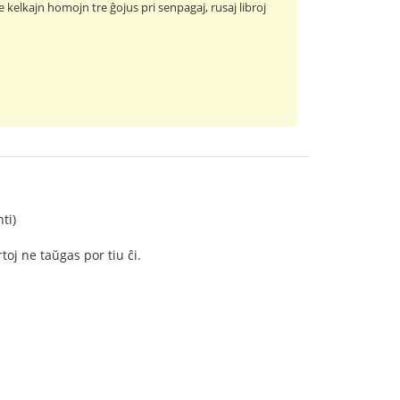
e kelkajn homojn tre ĝojus pri senpagaj, rusaj libroj
ti)
toj ne taŭgas por tiu ĉi.