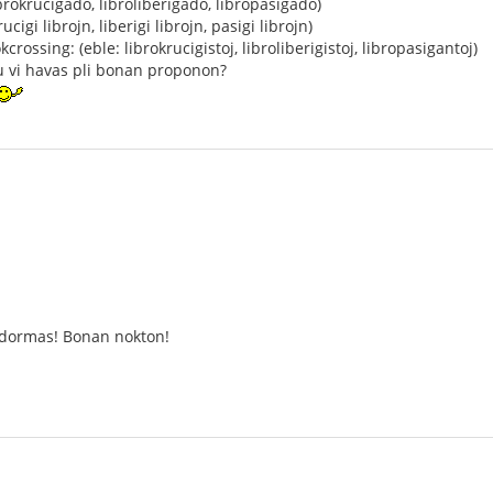
brokrucigado, libroliberigado, libropasigado)
ucigi librojn, liberigi librojn, pasigi librojn)
rossing: (eble: librokrucigistoj, libroliberigistoj, libropasigantoj)
ĉu vi havas pli bonan proponon?
ekdormas! Bonan nokton!